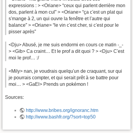
expressions : > <Oriane> “ceux qui parlent derrière mon
dos, parlent à mon cul” > <Oriane> “ça c'est un plat qui
s'mange à 2, un qui ouvre la fenêtre et l'autre qui
balance” > <Oriane> “le vin c'est cher, si c'est pour le
pisser après”
<Dju> Abusé, je me suis endormi en cours ce matin -_-
> <Gib> Ca craint… Et le prof a dit quoi ? > <Dju> C'est
moi le prof… :/
<Mily> nan, je voudrais quelqu'un de craquant, sur qui
je pourrais compter, et qui serait prêt à se battre pour
moi… > <GaEl> Prends un pokémon !
Sources:
http://www.bribes.org/ignoranc.htm
http://www.bashfr.org/?sort=top50