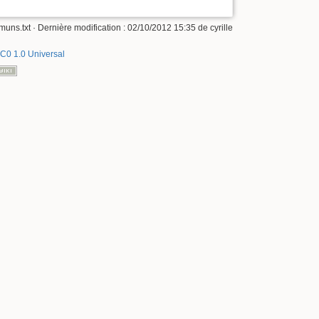
muns.txt
· Dernière modification :
02/10/2012 15:35
de
cyrille
C0 1.0 Universal