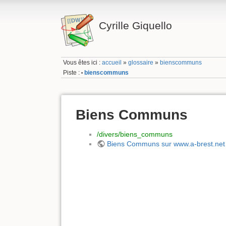
Cyrille Giquello
Vous êtes ici :
accueil
»
glossaire
»
bienscommuns
Piste :
bienscommuns
•
Biens Communs
/divers/biens_communs
Biens Communs sur www.a-brest.net