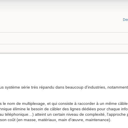
De
us système série très répandu dans beaucoup d'industries, notamment l
s le nom de multiplexage, et qui consiste à raccorder à un même câble
nique élimine le besoin de câbler des lignes dédiées pour chaque inform
au téléphonique…) atteint un certain niveau de complexité, l'approche p
de son coût (en masse, matériaux, main d'œuvre, maintenance).