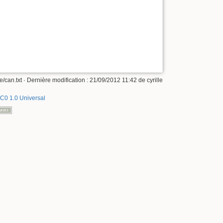
e/can.txt
· Dernière modification :
21/09/2012 11:42
de
cyrille
C0 1.0 Universal