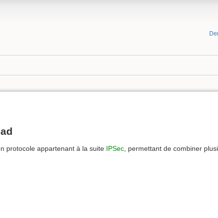
De
oad
n protocole appartenant à la suite
IPSec
, permettant de combiner plusie