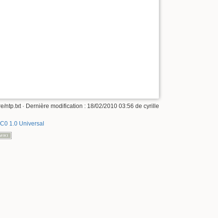
e/ntp.txt
· Dernière modification :
18/02/2010 03:56
de
cyrille
C0 1.0 Universal