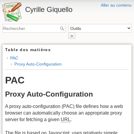
Aller au contenu
Cyrille Giquello
>
Table des matières
PAC
Proxy Auto-Configuration
PAC
Proxy Auto-Configuration
A proxy auto-configuration (PAC) file defines how a web
browser can automatically choose an appropriate proxy
server for fetching a given
URL
.
The file is based on Javascript, uses relatively simple