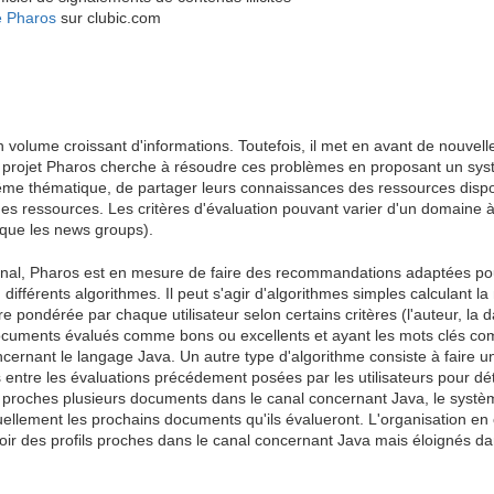
ce Pharos
sur clubic.com
n volume croissant d'informations. Toutefois, il met en avant de nouvelles
 projet Pharos cherche à résoudre ces problèmes en proposant un systè
ême thématique, de partager leurs connaissances des ressources dispo
des ressources. Les critères d'évaluation pouvant varier d'un domaine à 
que les news groups).
 canal, Pharos est en mesure de faire des recommandations adaptées 
ifférents algorithmes. Il peut s'agir d'algorithmes simples calculant 
pondérée par chaque utilisateur selon certains critères (l'auteur, la d
 documents évalués comme bons ou excellents et ayant les mots clés co
concernant le langage Java. Un autre type d'algorithme consiste à faire u
s entre les évaluations précédement posées par les utilisateurs pour dé
z proches plusieurs documents dans le canal concernant Java, le systè
ellement les prochains documents qu'ils évalueront. L'organisation en
avoir des profils proches dans le canal concernant Java mais éloignés 