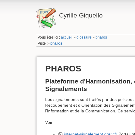
Cyrille Giquello
Vous êtes ici :
accueil
»
glossaire
»
pharos
Piste :
pharos
•
PHAROS
Plateforme d'Harmonisation, 
Signalements
Les signalements sont traités par des policier
Recoupement et d'Orientation des Signalements 
l'Information et de la Communication. Ce servic
Voir:
internet-signalement.gouv.fr
Portail o