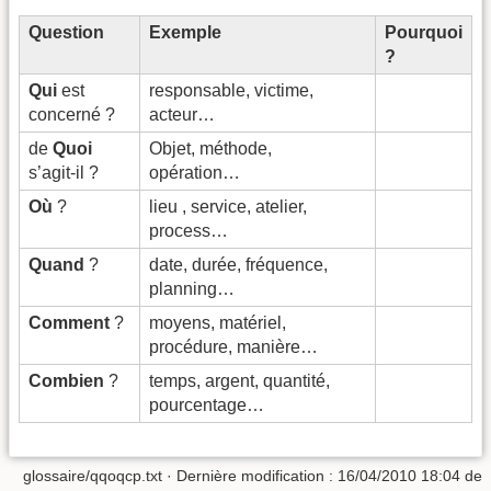
Question
Exemple
Pourquoi
?
Qui
est
responsable, victime,
concerné ?
acteur…
de
Quoi
Objet, méthode,
s’agit-il ?
opération…
Où
?
lieu , service, atelier,
process…
Quand
?
date, durée, fréquence,
planning…
Comment
?
moyens, matériel,
procédure, manière…
Combien
?
temps, argent, quantité,
pourcentage…
glossaire/qqoqcp.txt
· Dernière modification :
16/04/2010 18:04
de