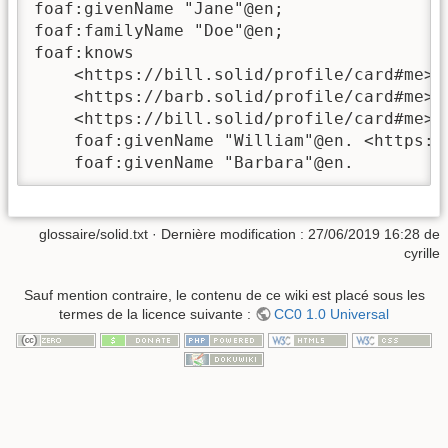
foaf:givenName "Jane"@en;

foaf:familyName "Doe"@en;

foaf:knows

    <https://bill.solid/profile/card#me>,

    <https://barb.solid/profile/card#me>.

    <https://bill.solid/profile/card#me>

    foaf:givenName "William"@en. <https://
    foaf:givenName "Barbara"@en.
glossaire/solid.txt
· Dernière modification :
27/06/2019 16:28
de
cyrille
Sauf mention contraire, le contenu de ce wiki est placé sous les
termes de la licence suivante :
CC0 1.0 Universal