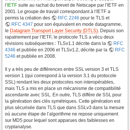
l'
IETF
suite au rachat du brevet de Netscape par l'IETF en
2001. Le groupe de travail correspondant à l'IETF a
permis la création des
RFC 2246
pour le TLS et
RFC 4347
pour son équivalent en mode datagramme,
le
Datagram Transport Layer Security (DTLS)
. Depuis son
rapatriement par l'IETF, le protocole TLS a vécu deux
révisions subséquentes : TLSv1.1 décrite dans la
RFC
4346
et publiée en 2006 et TLSv1.2, décrite par la
RFC
5246
et publiée en 2008.
Il y a très peu de différences entre SSL version 3 et TLS
version 1 (qui correspond à la version 3.1 du protocole
SSL) rendant les deux protocoles non interopérables,
mais TLS a mis en place un mécanisme de compatibilité
ascendante avec SSL. En outre, TLS diffère de SSL pour
la génération des clés symétriques. Cette génération est
plus sécurisée dans TLS que dans SSLv3 dans la mesure
où aucune étape de l'algorithme ne repose uniquement
sur MD5 pour lequel sont apparues des faiblesses en
cryptanalyse.