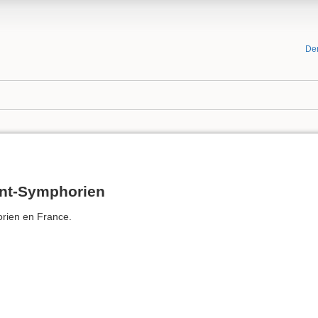
De
int-Symphorien
orien en France.