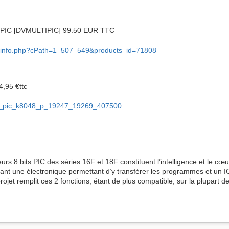
C [DVMULTIPIC] 99.50 EUR TTC
uct_info.php?cPath=1_507_549&products_id=71808
4,95 €ttc
_de_pic_k8048_p_19247_19269_407500
 8 bits PIC des séries 16F et 18F constituent lʼintelligence et le cœ
dant une électronique permettant dʼy transférer les programmes et un 
projet remplit ces 2 fonctions, étant de plus compatible, sur la plupart
.