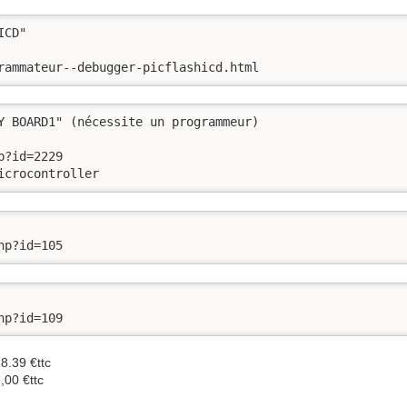
CD"

rammateur--debugger-picflashicd.html
Y BOARD1" (nécessite un programmeur)

?id=2229

icrocontroller
hp?id=105
hp?id=109
8.39 €ttc
,00 €ttc