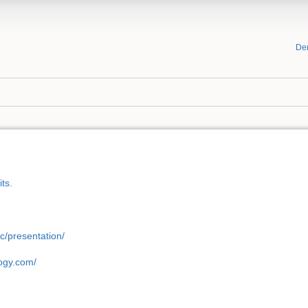
De
ts.
ic/presentation/
ogy.com/