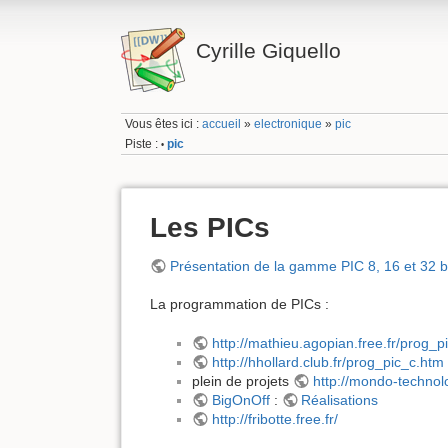
Cyrille Giquello
Vous êtes ici :
accueil
»
electronique
»
pic
Piste :
pic
•
Les PICs
Présentation de la gamme PIC 8, 16 et 32 bi
La programmation de PICs :
http://mathieu.agopian.free.fr/prog_p
http://hhollard.club.fr/prog_pic_c.htm
plein de projets
http://mondo-technol
BigOnOff
:
Réalisations
http://fribotte.free.fr/