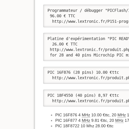
Programmateur / débugger "PICFlash/I
 96.00 € TTC

  http://www.lextronic.fr/P151-prog
Platine d'expérimentation "PIC READ
  26.00 € TTC

 http://www.lextronic.fr/produit.php
 for 28 and 40 pins Microchip PIC m
PIC 16F876 (28 pins) 10.00 €ttc

  http://www.lextronic.fr/produit.p
PIC 18F4550 (40 pins) 8,97 €ttc

  http://www.lextronic.fr/produit.p
PIC 16F876 4
MHz
10.00 €ttc, 20
MHz
1
PIC 16F877 4
MHz
9.81 €ttc, 20
MHz
17
PIC 18F8722 10 Mhz 28.00 €ttc