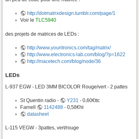
http://dotmatrixdesign.tumblr.com/page/1
Voir le
TLC5940
des projets de matrices de LEDs :
http://www.youritronics.com/tag/matrix/
http://www.electronics-lab.com/blog/?p=1622
http://macetech.com/blog/node/36
LEDs
L-937 EGW - LED 3MM BICOLOR Rouge/vert - 2 pattes
St Quentin radio -
Y231
- 0,60€ttc
Farnell
1142488
- 0,58€ht
datasheet
L-115 VEGW - 3pattes, vert/rouge