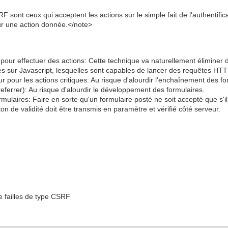
sont ceux qui acceptent les actions sur le simple fait de l'authentificat
pour une action donnée.</note>
 pour effectuer des actions: Cette technique va naturellement éliminer
es sur Javascript, lesquelles sont capables de lancer des requêtes HT
r pour les actions critiques: Au risque d'alourdir l'enchaînement des fo
(referrer): Au risque d'alourdir le développement des formulaires.
formulaires: Faire en sorte qu'un formulaire posté ne soit accepté que s'
ton de validité doit être transmis en paramètre et vérifié côté serveur.
 de failles de type CSRF