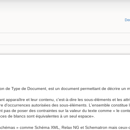
De
ition de Type de Document, est un document permettant de décrire un
pparaître et leur contenu, c'est-à-dire les sous-éléments et les attri
bre d'occurrences autorisées des sous-éléments. L'ensemble constitue la
t pas de poser des contraintes sur la valeur du texte comme « le conte
nces de blancs sont équivalentes à un seul espace».
es « schémas » comme Schéma XML, Relax NG et Schematron mais ceux-ci