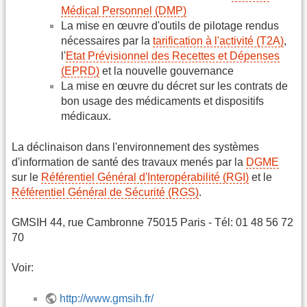
Médical Personnel (DMP)
La mise en œuvre d'outils de pilotage rendus
nécessaires par la
tarification à l'activité (T2A)
,
l'
Etat Prévisionnel des Recettes et Dépenses
(EPRD)
et la nouvelle gouvernance
La mise en œuvre du décret sur les contrats de
bon usage des médicaments et dispositifs
médicaux.
La déclinaison dans l'environnement des systèmes
d'information de santé des travaux menés par la
DGME
sur le
Référentiel Général d'Interopérabilité (RGI)
et le
Référentiel Général de Sécurité (RGS)
.
GMSIH 44, rue Cambronne 75015 Paris - Tél: 01 48 56 72
70
Voir:
http://www.gmsih.fr/