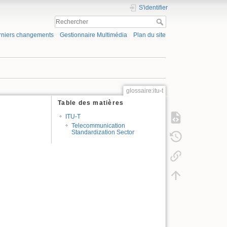
S'identifier
rniers changements
Gestionnaire Multimédia
Plan du site
glossaire:itu-t
Table des matières
ITU-T
Telecommunication
Standardization Sector