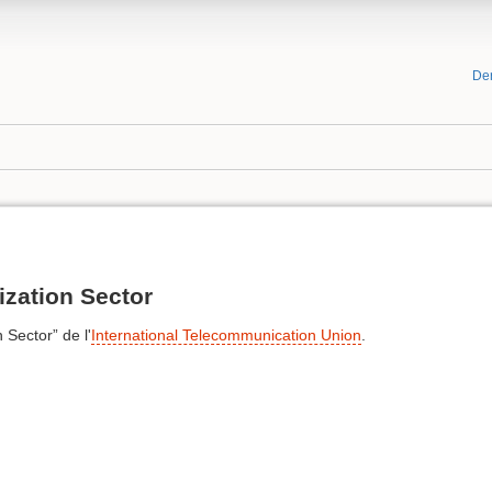
De
zation Sector
Sector” de l'
International Telecommunication Union
.