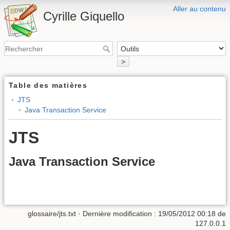
Aller au contenu
Cyrille Giquello
>
Table des matières
JTS
Java Transaction Service
JTS
Java Transaction Service
glossaire/jts.txt
· Dernière modification :
19/05/2012 00:18
de
127.0.0.1