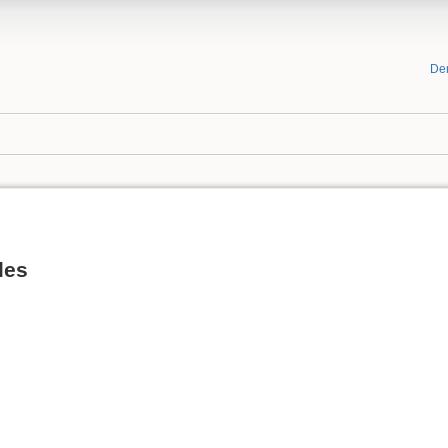
De
les