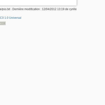
e/pss.txt
· Dernière modification :
12/04/2012 13:19
de
cyrille
C0 1.0 Universal