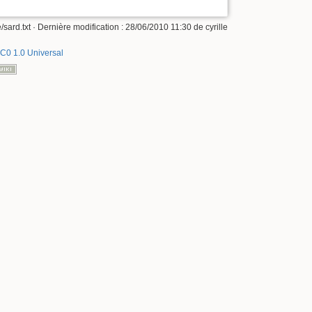
/sard.txt
· Dernière modification :
28/06/2010 11:30
de
cyrille
C0 1.0 Universal