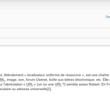
De
r, littéralement « localisateur uniforme de ressource », est une chaîne 
TML
, image, son, forum Usenet, boîte aux lettres électronique, etc. El
r l'abréviation «
URL
» (un ou une
URL
?) semble assez flottant. En Fr
iculaire ou adresse universelle[1].