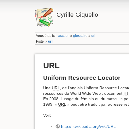
Cyrille Giquello
Vous êtes ici :
accueil
»
glossaire
»
url
Piste :
url
•
URL
Uniform Resource Locator
Une
URL
, de l'anglais Uniform Resource Locato
ressources du World Wide Web : document
H
En 2008, l'usage du féminin ou du masculin pou
1999, «
URL
» peut être traduit par adresse rét
Voir:
http://fr.wikipedia.org/wiki/URL