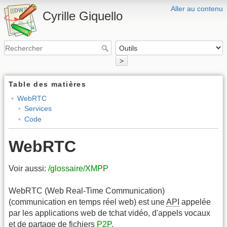
Aller au contenu
Cyrille Giquello
>
Table des matières
WebRTC
Services
Code
WebRTC
Voir aussi:
/glossaire/XMPP
WebRTC (Web Real-Time Communication)
(communication en temps réel web) est une
API
appelée
par les applications web de tchat vidéo, d'appels vocaux
et de partage de fichiers
P2P
.