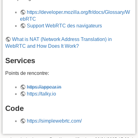
https://developer.mozilla.org/fr/docs/Glossary/W
ebRTC
Support WebRTC des navigateurs
What is NAT (Network Address Translation) in
WebRTC and How Does It Work?
Services
Points de rencontre:
https://appear.in
https://talky.io
Code
https://simplewebrtc.com/