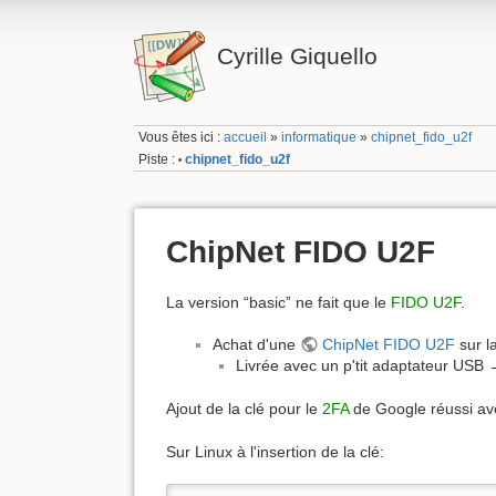
Cyrille Giquello
Vous êtes ici :
accueil
»
informatique
»
chipnet_fido_u2f
Piste :
chipnet_fido_u2f
•
ChipNet FIDO U2F
La version “basic” ne fait que le
FIDO U2F
.
Achat d'une
ChipNet FIDO U2F
sur l
Livrée avec un p'tit adaptateur USB
Ajout de la clé pour le
2FA
de Google réussi ave
Sur Linux à l'insertion de la clé: