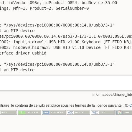
nd, idVendor=096e, idProduct=0854, bcdDevice=35.00

ings: Mfr=1, Product=2, SerialNumber=0

: "/sys/devices/pci0000:00/0000:00:14.0/usb3/3-1"

 an MTP device

es/pci0000:00/0000:00:14.0/usb3/3-1/3-1:1.0/0003:096E:085
0002: input,hidraw1: USB HID v1.00 Keyboard [FT FIDO KB] 
0003: hiddev0,hidraw2: USB HID v1.10 Device [FT FIDO KB] 
rface driver usbhid

: "/sys/devices/pci0000:00/0000:00:14.0/usb3/3-1"

t an MTP device
informatique/chipnet_fid
raire, le contenu de ce wiki est placé sous les termes de la licence suivante :
C