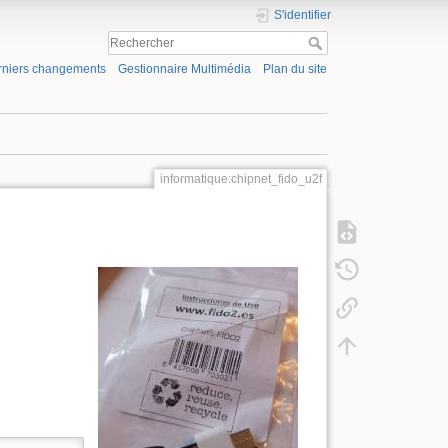
S'identifier
rniers changements
Gestionnaire Multimédia
Plan du site
informatique:chipnet_fido_u2f