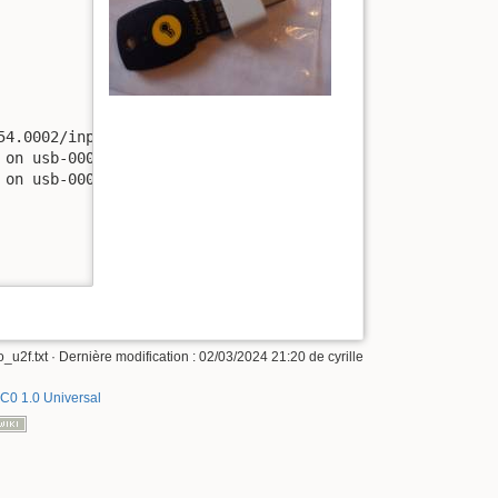
4.0002/input/input19

on usb-0000:00:14.0-1/input0

on usb-0000:00:14.0-1/input1

o_u2f.txt
· Dernière modification :
02/03/2024 21:20
de
cyrille
C0 1.0 Universal