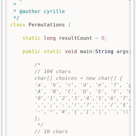
 * 

 * @author cyrille

 */
class
 Permutations 
{
static
long
 resultCount 
=
0
;
public
static
void
 main
(
String
 args
[
]
/*

        // 104 chars

        char[] choices = new char[] {

        'a', 'b', 'c', 'd', 'e', 'f', 'g'
        'A', 'B', 'C', 'D', 'E', 'F', 'G'
        '0','1','2','3','4','5','6','7','8
        ',',';',':','!','?','.','/','§','
        '~','²','#','{','[','|','`','\\',
        };

         */
// 10 chars