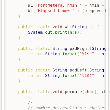
        WL
(
"Parameters: nMin="
+
 nMin 
+
"
        WL
(
"Elapsed time= "
+
(
elapsedTim
}
public
static
void
 WL
(
String
 s
)
{
System
.
out
.
println
(
s
)
;
}
public
static
String
 padRight
(
String
 
return
String
.
format
(
"%1$-"
+
 n 
+
}
public
static
String
 padLeft
(
String
 s
return
String
.
format
(
"%1$#"
+
 n 
+
}
public
static
void
 permute
(
char
[
]
 cho
//
// nombre de résultats : choices.