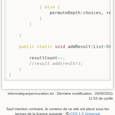
}
else
{
                permuteDepth
(
choices, res
}
}
}
public
static
void
 addResult
(
List
<
Str
        resultCount
++;
//result.add(resStr);
}
}
informatique/permuration.txt
· Dernière modification :
26/05/2011
11:53
de
cyrille
Sauf mention contraire, le contenu de ce wiki est placé sous les
termes de la licence suivante :
CC0 1.0 Universal