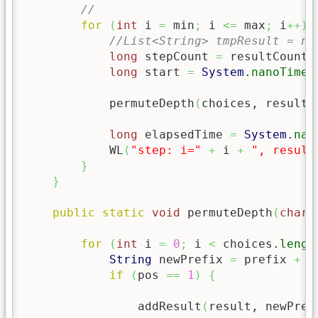
//
for
(
int
 i 
=
 min
;
 i 
<=
 max
;
 i
++
)
//List<String> tmpResult = ne
long
 stepCount 
=
 resultCount
;
long
 start 
=
System
.
nanoTime
(
            permuteDepth
(
choices, result,
long
 elapsedTime 
=
System
.
nan
            WL
(
"step: i="
+
 i 
+
", result
}
}
public
static
void
 permuteDepth
(
char
[
for
(
int
 i 
=
0
;
 i 
<
 choices.
lengt
String
 newPrefix 
=
 prefix 
+
 c
if
(
pos 
==
1
)
{
                addResult
(
result, newPref