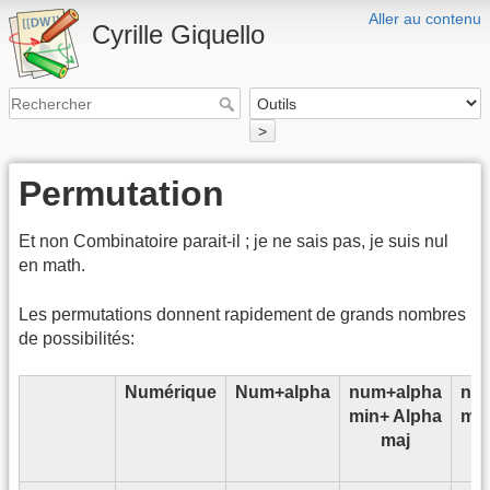
Aller au contenu
Cyrille Giquello
>
Permutation
Et non Combinatoire parait-il ; je ne sais pas, je suis nul
en math.
Les permutations donnent rapidement de grands nombres
de possibilités:
Numérique
Num+alpha
num+alpha
nu
min+ Alpha
min
maj