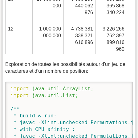
000
440 062
365 868
976
340 224
12
1 000 000
4 738 381
3 226 266
1
000 000
338 321
762 397
616 896
899 816
960
Exploration de toutes les possibilités autour d'un jeu de
caractères et d'un nombre de position:
import
java.util.ArrayList
;
import
java.util.List
;
/**

 * build & run:

 * javac -Xlint:unchecked Permutations.ja
 * with CPU afinity :

 * javac -Xlint:unchecked Permutations.ja