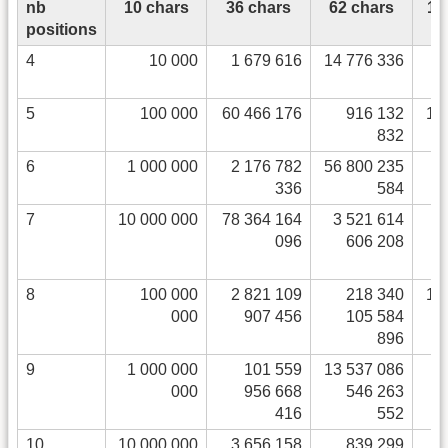
nb
10 chars
36 chars
62 chars
10
positions
4
10 000
1 679 616
14 776 336
5
100 000
60 466 176
916 132
12
832
6
1 000 000
2 176 782
56 800 235
1
336
584
7
10 000 000
78 364 164
3 521 614
096
606 208
8
100 000
2 821 109
218 340
13
000
907 456
105 584
896
9
1 000 000
101 559
13 537 086
1
000
956 668
546 263
416
552
10
10 000 000
3 656 158
839 299