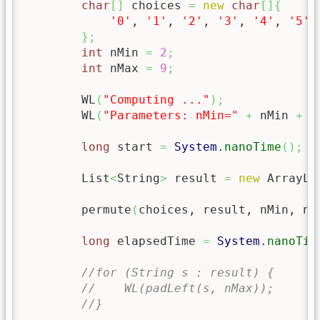
char
[
]
 choices 
=
new
char
[
]
{
'0'
, 
'1'
, 
'2'
, 
'3'
, 
'4'
, 
'5'
,
}
;
int
 nMin 
=
2
;
int
 nMax 
=
9
;
        WL
(
"Computing ..."
)
;
        WL
(
"Parameters: nMin="
+
 nMin 
+
"
long
 start 
=
System
.
nanoTime
(
)
;
        List
<
String
>
 result 
=
new
 ArrayLi
        permute
(
choices, result, nMin, nM
long
 elapsedTime 
=
System
.
nanoTim
//for (String s : result) {
//    WL(padLeft(s, nMax));
//}