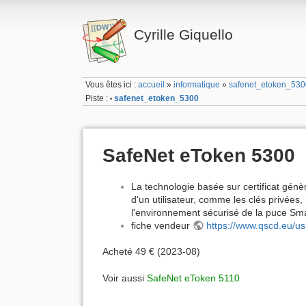
Cyrille Giquello
Vous êtes ici :
accueil
»
informatique
»
safenet_etoken_53
Piste :
safenet_etoken_5300
•
SafeNet eToken 5300
La technologie basée sur certificat génè
d'un utilisateur, comme les clés privées
l'environnement sécurisé de la puce Sm
fiche vendeur
https://www.qscd.eu/u
Acheté 49 € (2023-08)
Voir aussi
SafeNet eToken 5110