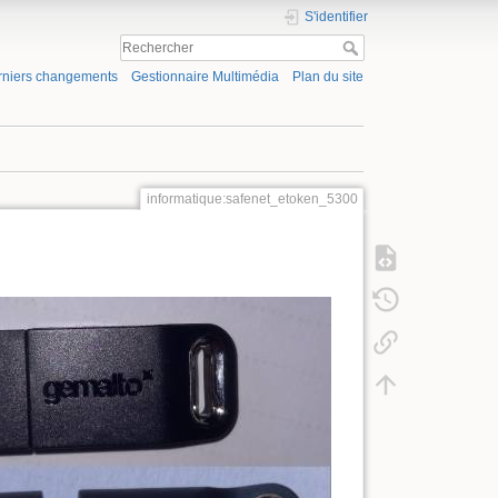
S'identifier
rniers changements
Gestionnaire Multimédia
Plan du site
informatique:safenet_etoken_5300