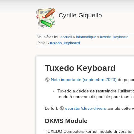
Cyrille Giquello
Vous êtes ici :
accueil
»
informatique
»
tuxedo_keyboard
Piste :
tuxedo_keyboard
•
Tuxedo Keyboard
Note importante (septembre 2023)
de pcpor
Tuxedo a décidé de restreindre l’utilisa
rendu à nouveau disponible pour tous les
Le fork
evorster/clevo-drivers
annule cette vé
DKMS Module
TUXEDO Computers kernel module drivers for k