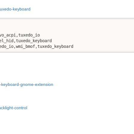
/tuxedo-keyboard
vo_acpi,tuxedo_io

el_hid,tuxedo_keyboard

edo_io,wmi_bmof,tuxedo_keyboard
do-keyboard-gnome-extension
cklight-control