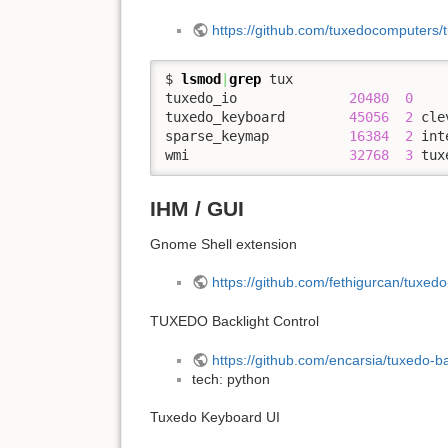
https://github.com/tuxedocomputers
$ 
lsmod
|
grep
 tux

tuxedo_io              
20480
0
tuxedo_keyboard        
45056
2
 cle
sparse_keymap          
16384
2
 int
wmi                    
32768
3
 tux
IHM / GUI
Gnome Shell extension
https://github.com/fethigurcan/tuxe
TUXEDO Backlight Control
https://github.com/encarsia/tuxedo-ba
tech: python
Tuxedo Keyboard UI