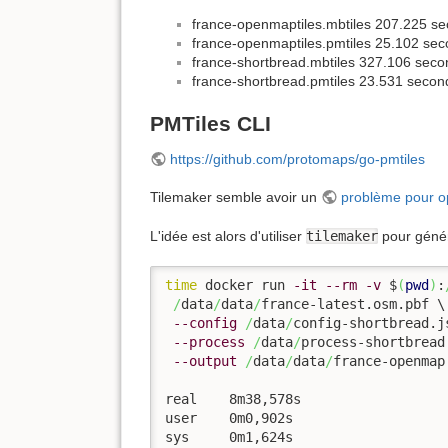
france-openmaptiles.mbtiles 207.225 se
france-openmaptiles.pmtiles 25.102 se
france-shortbread.mbtiles 327.106 seco
france-shortbread.pmtiles 23.531 secon
PMTiles CLI
https://github.com/protomaps/go-pmtiles
Tilemaker semble avoir un
problème pour op
L'idée est alors d'utiliser
tilemaker
pour géné
time
 docker run 
-it
--rm
-v
 $
(
pwd
)
:
/
data
/
data
/
france-latest.osm.pbf \

--config
/
data
/
config-shortbread.js
--process
/
data
/
process-shortbread.
--output
/
data
/
data
/
france-openmap.
real	8m38,578s

user	0m0,902s

sys	0m1,624s
