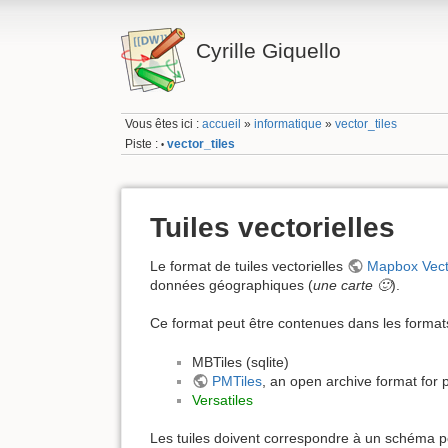
Cyrille Giquello
Vous êtes ici :
accueil
»
informatique
»
vector_tiles
Piste :
vector_tiles
•
Tuiles vectorielles
Le format de tuiles vectorielles
Mapbox Vect
données géographiques (
une carte 🙂
).
Ce format peut être contenues dans les formats
MBTiles (sqlite)
PMTiles
, an open archive format for p
Versatiles
Les tuiles doivent correspondre à un schéma p