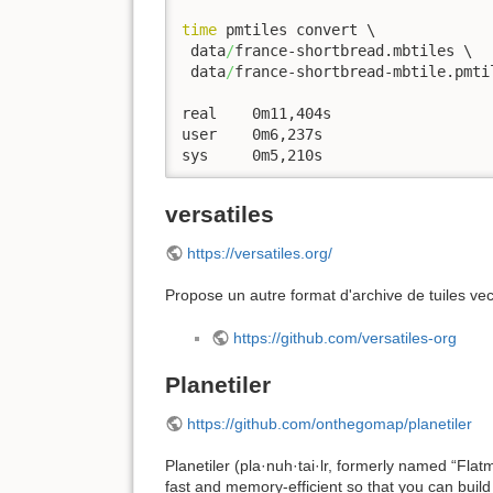
time
 pmtiles convert \

 data
/
france-shortbread.mbtiles \

 data
/
france-shortbread-mbtile.pmtil
real	0m11,404s

user	0m6,237s

sys	0m5,210s
versatiles
https://versatiles.org/
Propose un autre format d'archive de tuiles vect
https://github.com/versatiles-org
Planetiler
https://github.com/onthegomap/planetiler
Planetiler (pla·nuh·tai·lr, formerly named “Flatm
fast and memory-efficient so that you can buil