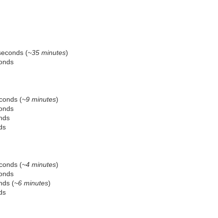
seconds (
~35 minutes
)
conds
conds (
~9 minutes
)
conds
nds
ds
conds (
~4 minutes
)
conds
nds (
~6 minutes
)
ds