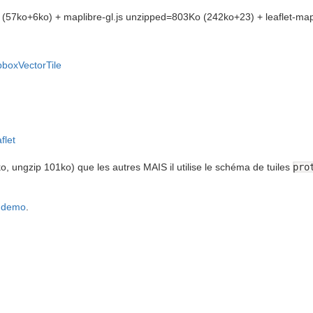
t (57ko+6ko) + maplibre-gl.js unzipped=803Ko (242ko+23) + leaflet-mapl
pboxVectorTile
flet
o, ungzip 101ko) que les autres MAIS il utilise le schéma de tuiles
pro
demo
.