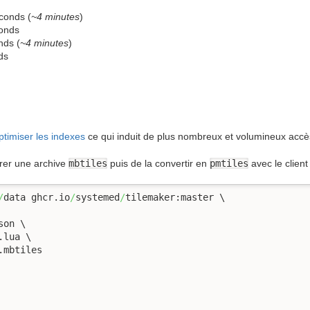
conds (
~4 minutes
)
conds
nds (
~4 minutes
)
ds
timiser les indexes
ce qui induit de plus nombreux et volumineux accès
rer une archive
mbtiles
puis de la convertir en
pmtiles
avec le clien
/
data ghcr.io
/
systemed
/
tilemaker:master \

on \

lua \

mbtiles
