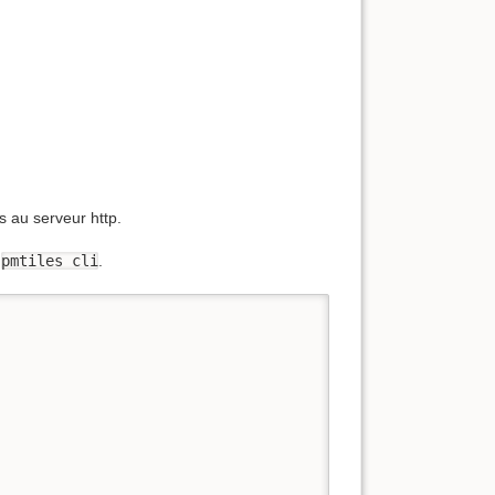
 au serveur http.
t
pmtiles cli
.