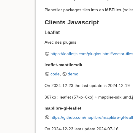
Planetiler packages tiles into an
MBTiles
(sqlit
Clients Javascript
Leaflet
Avec des plugins
https://leafletjs.com/plugins.html#vector-tile
leaflet-maptilersdk
code
,
demo
On 2024-12-23 the last update is 2024-12-19
367ko : leaflet (57ko+6ko) + maptiler-sdk.umd.j
maplibre-gl-leaflet
https://github.com/maplibre/maplibre-gl-leafl
On 2024-12-23 last update 2024-07-16