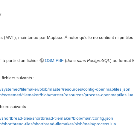
Y
es (MVT), maintenue par Mapbox. À noter qu'elle ne contient ni pmtiles n
à partir d'un fichier
OSM PBF
(
donc sans PostgreSQL
) au format 
2 fichiers suivants :
m/systemed/tilemaker/blob/master/resources/config-openmaptiles.json
om/systemed/tilemaker/blob/master/resources/process-openmaptiles.lua
chiers suivants :
m/shortbread-tiles/shortbread-tilemaker/blob/main/config.json
om/shortbread-tiles/shortbread-tilemaker/blob/main/process.lua