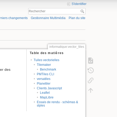
S'identifier
rniers changements
Gestionnaire Multimédia
Plan du site
informatique:vector_tiles
Table des matières
Tuiles vectorielles
Tilemaker
ter des
Benchmark
PMTiles CLI
versatiles
Planetiler
Clients Javascript
Leaflet
MapLibre
Essais de rendu - schémas &
styles