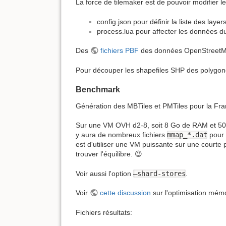
La force de tilemaker est de pouvoir modifier le
config.json pour définir la liste des la
process.lua pour affecter les données du
Des
fichiers PBF
des données OpenStreetM
Pour découper les shapefiles SHP des polygo
Benchmark
Génération des MBTiles et PMTiles pour la Fra
Sur une VM OVH d2-8, soit 8 Go de RAM et 50 Go
y aura de nombreux fichiers
mmap_*.dat
pour 
est d'utiliser une VM puissante sur une courte
trouver l'équilibre. 😉
Voir aussi l'option
–shard-stores
.
Voir
cette discussion
sur l'optimisation mémo
Fichiers résultats: