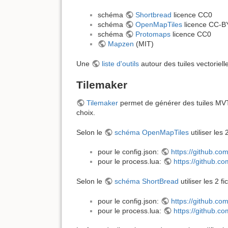
schéma
Shortbread
licence CC0
schéma
OpenMapTiles
licence CC-B
schéma
Protomaps
licence CC0
Mapzen
(MIT)
Une
liste d'outils
autour des tuiles vectoriell
Tilemaker
Tilemaker
permet de générer des tuiles MVT 
choix.
Selon le
schéma OpenMapTiles
utiliser les 
pour le config.json:
https://github.co
pour le process.lua:
https://github.c
Selon le
schéma ShortBread
utiliser les 2 fi
pour le config.json:
https://github.co
pour le process.lua:
https://github.c