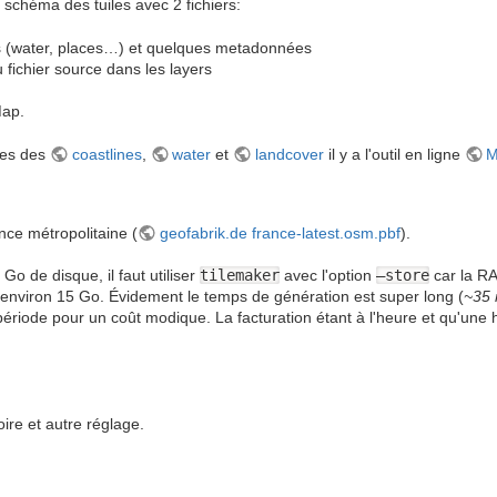
 schéma des tuiles avec 2 fichiers:
yers (water, places…) et quelques metadonnées
 fichier source dans les layers
ap.
nes des
coastlines
,
water
et
landcover
il y a l'outil en ligne
M
nce métropolitaine (
geofabrik.de france-latest.osm.pbf
).
 de disque, il faut utiliser
tilemaker
avec l'option
–store
car la RA
environ 15 Go. Évidement le temps de génération est super long (
~35 
 période pour un coût modique. La facturation étant à l'heure et qu'une
ire et autre réglage.