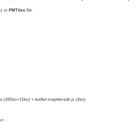
e) or
PMTiles
file.
s
s (285ko+15ko) + leaflet-maptilersdk.js (4ko)
et