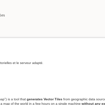
es

orielles et le serveur adapté.
ap”) is a tool that
generates Vector Tiles
from geographic data source
d a map of the world in a few hours on a single machine
without any ex