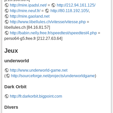
http://mire.ipadsl.net/
=
http://212.94.161.125/
http://mire.neuf.fr/
=
http://80.118.192.105/
,
http://mire.gaoland.net
http://www.libellules.ch/vitesse/vitesse.php
=
libellules.ch [84.16.81.57]
http://babin.nelly.free.fr/speedtest/speedtest4.php
=
perso64-g5.free.fr [212.27.63.64]
Jeux
underworld
http://www.underworld-game.net
(
http://sourceforge.net/projects/underworldgame
)
Dark Orbit
http://fr.darkorbit.bigpoint.com
Divers