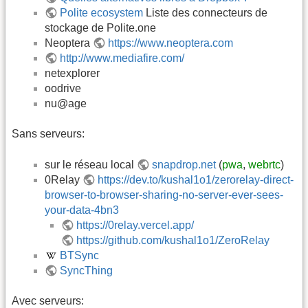
Polite ecosystem
Liste des connecteurs de
stockage de Polite.one
Neoptera
https://www.neoptera.com
http://www.mediafire.com/
netexplorer
oodrive
nu@age
Sans serveurs:
sur le réseau local
snapdrop.net
(
pwa
,
webrtc
)
0Relay
https://dev.to/kushal1o1/zerorelay-direct-
browser-to-browser-sharing-no-server-ever-sees-
your-data-4bn3
https://0relay.vercel.app/
https://github.com/kushal1o1/ZeroRelay
BTSync
SyncThing
Avec serveurs: