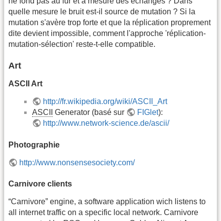
ne fond pas au fur et à mesure des échanges ? Dans
quelle mesure le bruit est-il source de mutation ? Si la
mutation s'avère trop forte et que la réplication proprement
dite devient impossible, comment l'approche 'réplication-
mutation-sélection' reste-t-elle compatible.
Art
ASCII Art
http://fr.wikipedia.org/wiki/ASCII_Art
ASCII
Generator (basé sur
FIGlet
):
http://www.network-science.de/ascii/
Photographie
http://www.nonsensesociety.com/
Carnivore clients
“Carnivore” engine, a software application wich listens to
all internet traffic on a specific local network. Carnivore