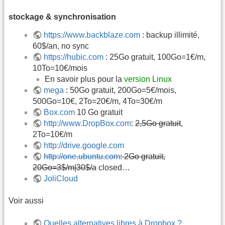
stockage & synchronisation
https://www.backblaze.com
: backup illimité,
60$/an, no sync
https://hubic.com
: 25Go gratuit, 100Go=1€/m,
10To=10€/mois
En savoir plus pour la
version Linux
mega
: 50Go gratuit, 200Go=5€/mois,
500Go=10€, 2To=20€/m, 4To=30€/m
Box.com
10 Go gratuit
http://www.DropBox.com
:
2,5Go gratuit
,
2To=10€/m
http://drive.google.com
http://one.ubuntu.com
: 2Go gratuit,
20Go=3$/m|30$/a
closed…
JoliCloud
Voir aussi
Quelles alternatives libres à Dropbox ?