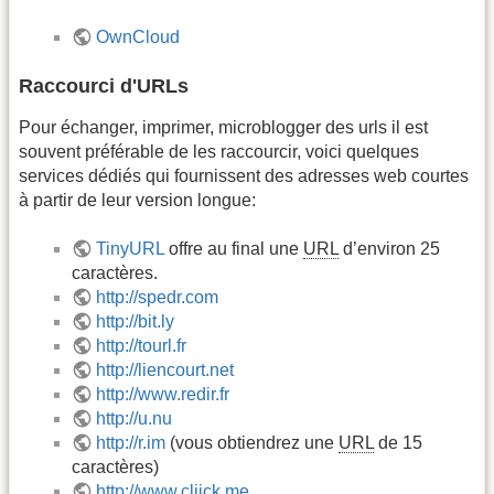
OwnCloud
Raccourci d'URLs
Pour échanger, imprimer, microblogger des urls il est
souvent préférable de les raccourcir, voici quelques
services dédiés qui fournissent des adresses web courtes
à partir de leur version longue:
TinyURL
offre au final une
URL
d’environ 25
caractères.
http://spedr.com
http://bit.ly
http://tourl.fr
http://liencourt.net
http://www.redir.fr
http://u.nu
http://r.im
(vous obtiendrez une
URL
de 15
caractères)
http://www.cliick.me