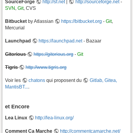
SourceForge
http://sf.net
|
http://sourceforge.net
-
SVN
,
Git
, CVS
Bitbucket
by Atlassian
https://bitbucket.org
-
Git
,
Mercurial
Launchpad
https://launchpad.net
- Bazaar
Gitorious
https://gitorious.org
-
Git
Tigris
http://www.tigris.org
Voir les
chatons
qui proposent du
Gitlab, Gitea,
MantisBT...
.
et Encore
Lea Linux
http://lea-linux.org/
Comment Ca Marche
http://commentcamarche.net/