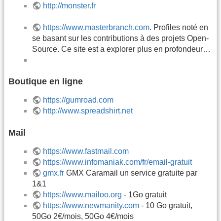
http://monster.fr
https://www.masterbranch.com
. Profiles noté en
se basant sur les contributions à des projets Open-
Source. Ce site est a explorer plus en profondeur…
Boutique en ligne
https://gumroad.com
http://www.spreadshirt.net
Mail
https://www.fastmail.com
https://www.infomaniak.com/fr/email-gratuit
gmx.fr
GMX Caramail un service gratuite par
1&1
https://www.mailoo.org
- 1Go gratuit
https://www.newmanity.com
- 10 Go gratuit,
50Go 2€/mois, 50Go 4€/mois