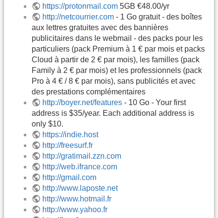
https://protonmail.com
5GB €48.00/yr
http://netcourrier.com
- 1 Go gratuit - des boîtes
aux lettres gratuites avec des bannières
publicitaires dans le webmail - des packs pour les
particuliers (pack Premium à 1 € par mois et packs
Cloud à partir de 2 € par mois), les familles (pack
Family à 2 € par mois) et les professionnels (pack
Pro à 4 € / 8 € par mois), sans publicités et avec
des prestations complémentaires
http://boyer.net/features
- 10 Go - Your first
address is $35/year. Each additional address is
only $10.
https://indie.host
http://freesurf.fr
http://gratimail.zzn.com
http://web.ifrance.com
http://gmail.com
http://www.laposte.net
http://www.hotmail.fr
http://www.yahoo.fr