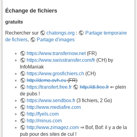
Échange de fichiers
gratuits
Rechercher sur
chatongs.org
:
Partage temporaire
de fichiers
,
Partage d'images
https://www.transfernow.net
(FR)
https://www.swisstransfer.com/fr
(CH) by
InfoManiak
https://www.grosfichiers.ch
(CH)
http://demo.ovh.eu
(FR)
https://transfert.free.fr
http://dl.free.fr
⇐ plein
de pubs !
https://www.sendbox.fr
(3 fichiers, 2 Go)
http://www.mediafire.com
http://fyels.com
http://minus.com
http://www.zimagez.com
⇒ Bof, Bof: il y a de la
pub pour des sites de cul !