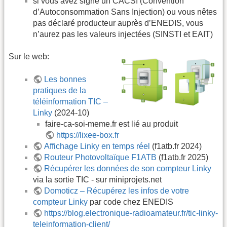
si vous avez signé un CACSI (Convention
d’Autoconsommation Sans Injection) ou vous nêtes
pas déclaré producteur auprès d’ENEDIS, vous
n’aurez pas les valeurs injectées (SINSTI et EAIT)
Sur le web:
Les bonnes
pratiques de la
téléinformation TIC –
Linky
(2024-10)
faire-ca-soi-meme.fr est lié au produit
https://lixee-box.fr
Affichage Linky en temps réel
(f1atb.fr 2024)
Routeur Photovoltaïque F1ATB
(f1atb.fr 2025)
Récupérer les données de son compteur Linky
via la sortie TIC - sur miniprojets.net
Domoticz – Récupérez les infos de votre
compteur Linky
par code chez ENEDIS
https://blog.electronique-radioamateur.fr/tic-linky-
teleinformation-client/