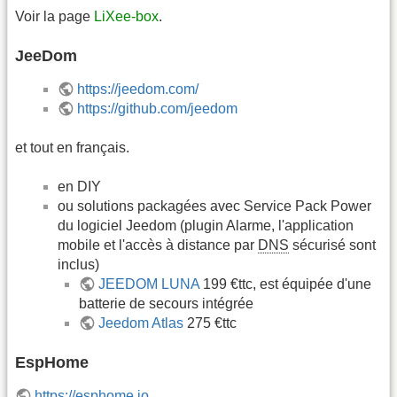
Voir la page
LiXee-box
.
JeeDom
https://jeedom.com/
https://github.com/jeedom
et tout en français.
en DIY
ou solutions packagées avec Service Pack Power
du logiciel Jeedom (plugin Alarme, l'application
mobile et l'accès à distance par
DNS
sécurisé sont
inclus)
JEEDOM LUNA
199 €ttc, est équipée d'une
batterie de secours intégrée
Jeedom Atlas
275 €ttc
EspHome
https://esphome.io