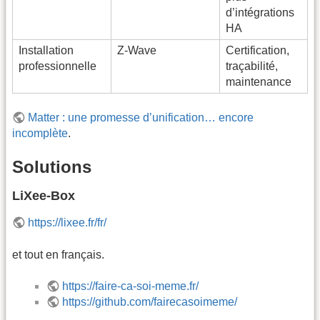
d’intégrations
HA
Installation
Z-Wave
Certification,
professionnelle
traçabilité,
maintenance
Matter : une promesse d’unification… encore
incomplète
.
Solutions
LiXee-Box
https://lixee.fr/fr/
et tout en français.
https://faire-ca-soi-meme.fr/
https://github.com/fairecasoimeme/