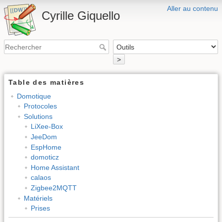
Aller au contenu
Cyrille Giquello
>
Table des matières
Domotique
Protocoles
Solutions
LiXee-Box
JeeDom
EspHome
domoticz
Home Assistant
calaos
Zigbee2MQTT
Matériels
Prises