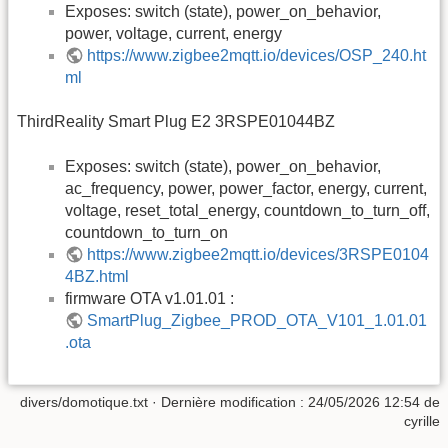
Exposes: switch (state), power_on_behavior,
power, voltage, current, energy
https://www.zigbee2mqtt.io/devices/OSP_240.ht
ml
ThirdReality Smart Plug E2 3RSPE01044BZ
Exposes: switch (state), power_on_behavior,
ac_frequency, power, power_factor, energy, current,
voltage, reset_total_energy, countdown_to_turn_off,
countdown_to_turn_on
https://www.zigbee2mqtt.io/devices/3RSPE0104
4BZ.html
firmware OTA v1.01.01 :
SmartPlug_Zigbee_PROD_OTA_V101_1.01.01
.ota
divers/domotique.txt
· Dernière modification :
24/05/2026 12:54
de
cyrille