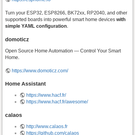
Turn your ESP32, ESP8266, BK72xx, RP2040, and other
supported boards into powerful smart home devices
with
simple YAML configuration
.
domoticz
Open Source Home Automation — Control Your Smart
Home.
https://www.domoticz.com/
Home Assistant
https://www.hacf.fr/
https://www.hacf.fr/awesome/
calaos
http://www.calaos.fr
https://github.com/calaos