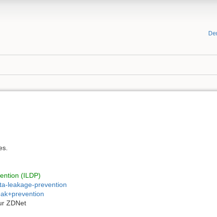
De
es.
ention (ILDP)
ta-leakage-prevention
leak+prevention
r ZDNet