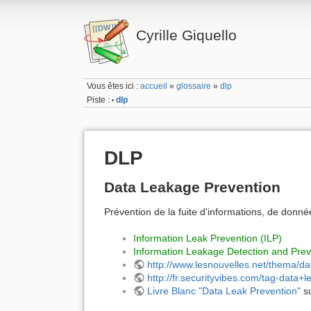
Cyrille Giquello
Vous êtes ici :
accueil
»
glossaire
»
dlp
Piste :
dlp
•
DLP
Data Leakage Prevention
Prévention de la fuite d'informations, de donné
Information Leak Prevention (ILP)
Information Leakage Detection and Prev
http://www.lesnouvelles.net/thema/da
http://fr.securityvibes.com/tag-data+
Livre Blanc "Data Leak Prevention"
su