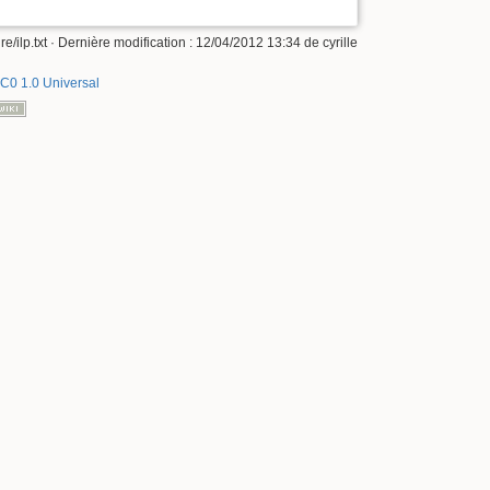
re/ilp.txt
· Dernière modification :
12/04/2012 13:34
de
cyrille
C0 1.0 Universal