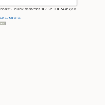
e/eai.txt
· Dernière modification :
08/10/2011 08:54
de
cyrille
C0 1.0 Universal