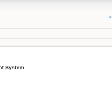
De
nt System