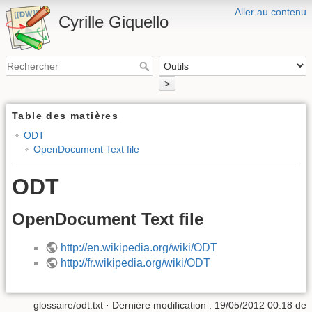
Aller au contenu
Cyrille Giquello
>
Table des matières
ODT
OpenDocument Text file
ODT
OpenDocument Text file
http://en.wikipedia.org/wiki/ODT
http://fr.wikipedia.org/wiki/ODT
glossaire/odt.txt
· Dernière modification :
19/05/2012 00:18
de