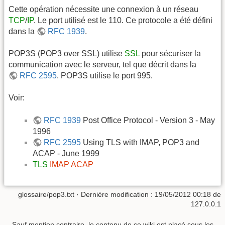
Cette opération nécessite une connexion à un réseau
TCP
/
IP
. Le port utilisé est le 110. Ce protocole a été défini
dans la
RFC 1939
.
POP3S (POP3 over SSL) utilise
SSL
pour sécuriser la
communication avec le serveur, tel que décrit dans la
RFC 2595
. POP3S utilise le port 995.
Voir:
RFC 1939
Post Office Protocol - Version 3 - May
1996
RFC 2595
Using TLS with IMAP, POP3 and
ACAP - June 1999
TLS
IMAP
ACAP
glossaire/pop3.txt
· Dernière modification :
19/05/2012 00:18
de
127.0.0.1
Sauf mention contraire, le contenu de ce wiki est placé sous les