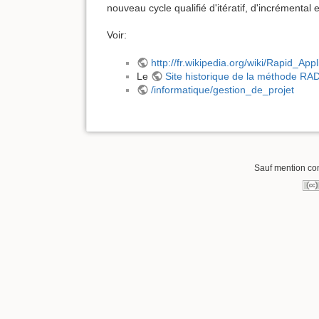
nouveau cycle qualifié d'itératif, d'incrémental 
Voir:
http://fr.wikipedia.org/wiki/Rapid_Ap
Le
Site historique de la méthode RA
/informatique/gestion_de_projet
Sauf mention cont