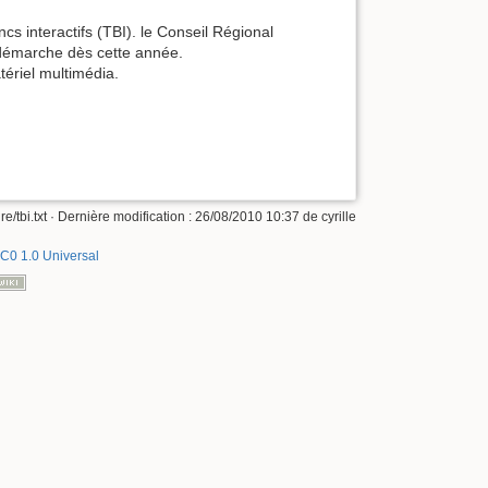
cs interactifs (TBI). le Conseil Régional
la démarche dès cette année.
tériel multimédia.
re/tbi.txt
· Dernière modification :
26/08/2010 10:37
de
cyrille
C0 1.0 Universal