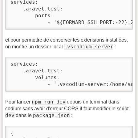
services:

    laravel.test:

        ports:

            - '${FORWARD_SSH_PORT:-22}:22
et pour permettre de conserver les extensions installées,
.vscodium-server
on montre un dossier local
:
services:

    laravel.test:

        volumes:

            - '.vscodium-server:/home/sai
npm run dev
Pour lancer
depuis un terminal dans
codium sans avoir d'erreur CORS il faut modifier le script
dev
package.json
dans le
:
{
