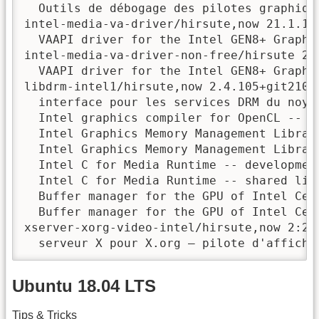
  Outils de débogage des pilotes graphique
intel-media-va-driver/hirsute,now 21.1.1+
  VAAPI driver for the Intel GEN8+ Graphic
intel-media-va-driver-non-free/hirsute 21.
  VAAPI driver for the Intel GEN8+ Graphic
libdrm-intel1/hirsute,now 2.4.105+git2105
  interface pour les services DRM du noya
  Intel graphics compiler for OpenCL -- me
  Intel Graphics Memory Management Library
  Intel Graphics Memory Management Library
  Intel C for Media Runtime -- development
  Intel C for Media Runtime -- shared libr
  Buffer manager for the GPU of Intel Ceda
  Buffer manager for the GPU of Intel Ceda
xserver-xorg-video-intel/hirsute,now 2:2.
  serveur X pour X.org – pilote d'afficha
Ubuntu 18.04 LTS
Tips & Tricks