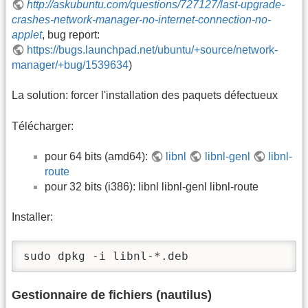
http://askubuntu.com/questions/727127/last-upgrade-
crashes-network-manager-no-internet-connection-no-
applet
, bug report:
https://bugs.launchpad.net/ubuntu/+source/network-
manager/+bug/1539634
)
La solution: forcer l'installation des paquets défectueux
Télécharger:
pour 64 bits (amd64):
libnl
libnl-genl
libnl-
route
pour 32 bits (i386): libnl libnl-genl libnl-route
Installer:
sudo dpkg -i libnl-*.deb
Gestionnaire de fichiers (nautilus)