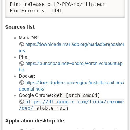
Pin: release o=LP-PPA-mozillateam

Pin-Priority: 1001
Sources list
MariaDB :
https://downloads.mariadb.org/mariadb/repositor
ies
Php :
https://launchpad.net/~ondrej/+archive/ubuntu/p
hp
Docker:
https://docs.docker.com/engine/installation/linux/
ubuntulinux/
deb [arch=amd64]
Google Chrome:
https://dl.google.com/linux/chrome
/deb/
stable main
Application desktop file