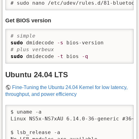
Get BIOS version
# simple
sudo
 dmidecode 
-s
# plus verbeux
sudo
 dmidecode 
-t
 bios 
-q
Ubuntu 24.04 LTS
Fine-Tuning the Ubuntu 24.04 Kernel for low latency,
throughput, and power efficiency
$ uname -a

Linux NS5x-NS7xAU 6.14.0-36-generic #36~2
$ lsb_release -a
