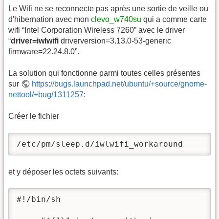
Le Wifi ne se reconnecte pas après une sortie de veille ou
d'hibernation avec mon
clevo_w740su
qui a comme carte
wifi “Intel Corporation Wireless 7260” avec le driver
“
driver=iwlwifi
driverversion=3.13.0-53-generic
firmware=22.24.8.0”.
La solution qui fonctionne parmi toutes celles présentes
sur
https://bugs.launchpad.net/ubuntu/+source/gnome-
nettool/+bug/1311257
:
Créer le fichier
/etc/pm/sleep.d/iwlwifi_workaround
et y déposer les octets suivants:
#!/bin/sh
