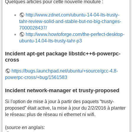
Quelques articles pour cette nouvelle mouture :
http://www.zdnet.com/ubuntu-14-04-lts-trusty-
tahr-review-solid-and-stable-but-no-big-changes-
7000028437/
http://www.howtoforge.com/the-perfect-desktop-
ubuntu-14.04-lts-trusty-tahr-p3
Incident apt-get package libstdc++6-powerpc-
cross
https://bugs.launchpad.net/ubuntu/+source/gcc-4.8-
powerpc-cross/+bug/1561583
Incident network-manager et trusty-proposed
Si l'option de mise à jour à partir des paquets “trusty-
proposed” était active, la mise à jour du 2/2/2016 à planter
le réseau: plus de réseau ni ethernet ni wifi.
(
source en anglais: