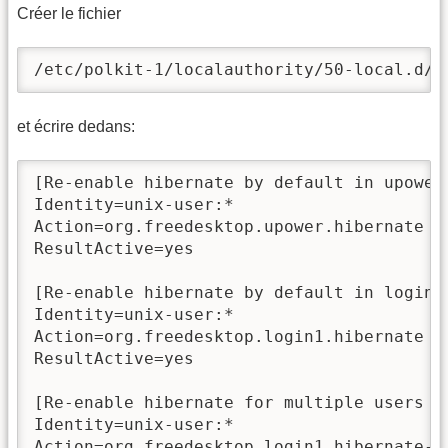
Créer le fichier
/etc/polkit-1/localauthority/50-local.d/c
et écrire dedans:
[Re-enable hibernate by default in upower]
Identity=unix-user:*

Action=org.freedesktop.upower.hibernate

ResultActive=yes

[Re-enable hibernate by default in logind]
Identity=unix-user:*

Action=org.freedesktop.login1.hibernate

ResultActive=yes

[Re-enable hibernate for multiple users by
Identity=unix-user:*

Action=org.freedesktop.login1.hibernate-mu