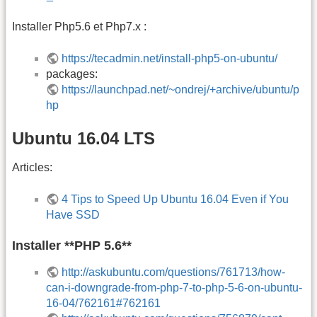
Installer Php5.6 et Php7.x :
https://tecadmin.net/install-php5-on-ubuntu/
packages:
https://launchpad.net/~ondrej/+archive/ubuntu/p
hp
Ubuntu 16.04 LTS
Articles:
4 Tips to Speed Up Ubuntu 16.04 Even if You
Have SSD
Installer **PHP 5.6**
http://askubuntu.com/questions/761713/how-
can-i-downgrade-from-php-7-to-php-5-6-on-ubuntu-
16-04/762161#762161