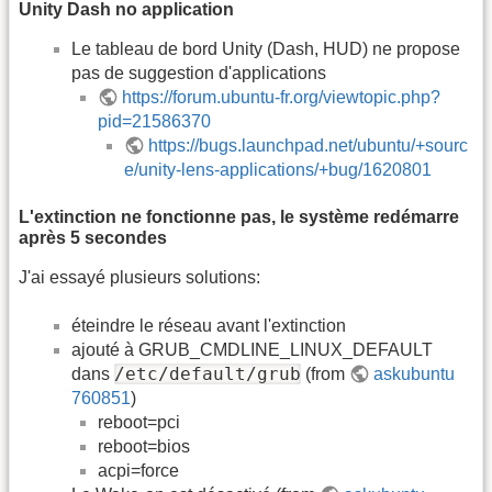
Unity Dash no application
Le tableau de bord Unity (Dash, HUD) ne propose
pas de suggestion d'applications
https://forum.ubuntu-fr.org/viewtopic.php?
pid=21586370
https://bugs.launchpad.net/ubuntu/+sourc
e/unity-lens-applications/+bug/1620801
L'extinction ne fonctionne pas, le système redémarre
après 5 secondes
J'ai essayé plusieurs solutions:
éteindre le réseau avant l'extinction
ajouté à GRUB_CMDLINE_LINUX_DEFAULT
/etc/default/grub
dans
(from
askubuntu
760851
)
reboot=pci
reboot=bios
acpi=force