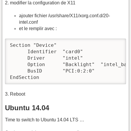
2. modifier la configuration de X11
ajouter fichier /usr/share/X11/xorg.conf.d/20-
intel.conf
et le remplir avec :
Section "Device"

      Identifier  "card0"

      Driver      "intel"

      Option      "Backlight"  "intel_back
      BusID       "PCI:0:2:0"

EndSection
3. Reboot
Ubuntu 14.04
Time to switch to Ubuntu 14.04 LTS …