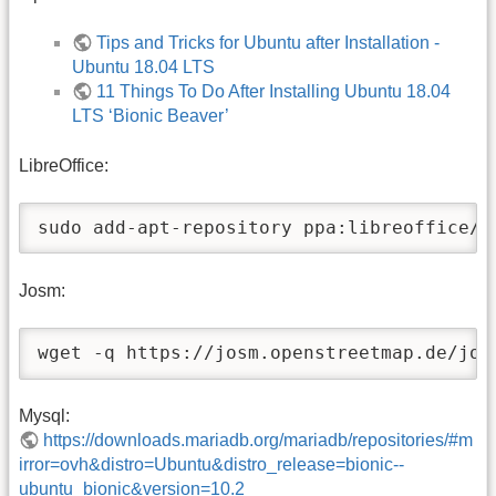
Tips and Tricks for Ubuntu after Installation -
Ubuntu 18.04 LTS
11 Things To Do After Installing Ubuntu 18.04
LTS ‘Bionic Beaver’
LibreOffice:
sudo add-apt-repository ppa:libreoffice/p
Josm:
wget -q https://josm.openstreetmap.de/jos
Mysql:
https://downloads.mariadb.org/mariadb/repositories/#m
irror=ovh&distro=Ubuntu&distro_release=bionic--
ubuntu_bionic&version=10.2