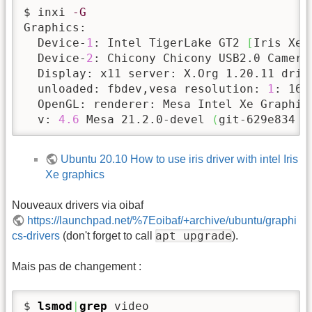
$ inxi 
-G
Graphics:

  Device-
1
: Intel TigerLake GT2 
[
Iris Xe 
  Device-
2
: Chicony Chicony USB2.0 Camera
  Display: x11 server: X.Org 1.20.11 drive
  unloaded: fbdev,vesa resolution: 
1
: 160
  OpenGL: renderer: Mesa Intel Xe Graphic
  v: 
4.6
 Mesa 21.2.0-devel 
(
git-629e834 
2
Ubuntu 20.10 How to use iris driver with intel Iris
Xe graphics
Nouveaux drivers via oibaf
https://launchpad.net/%7Eoibaf/+archive/ubuntu/graphi
apt upgrade
cs-drivers
(don't forget to call
).
Mais pas de changement :
$ 
lsmod
|
grep
 video
