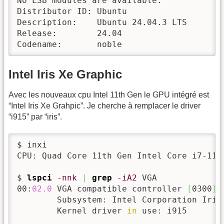
No LSB modules are available.

Distributor ID:	Ubuntu

Description:	Ubuntu 24.04.3 LTS

Release:	24.04

Codename:	noble
Intel Iris Xe Graphic
Avec les nouveaux cpu Intel 11th Gen le GPU intégré est
“Intel Iris Xe Grahpic”. Je cherche à remplacer le driver
“i915” par “iris”.
$ inxi

CPU: Quad Core 11th Gen Intel Core i7-116
$ 
lspci
-nnk
|
grep
-iA2
 VGA

00:
02.0
 VGA compatible controller 
[
0300
]
:
	Subsystem: Intel Corporation Iris
	Kernel driver 
in
 use: i915
