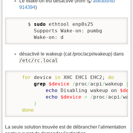
Le Wake-on est désactivé (from
askubuntu
914394
)
      $ 
sudo
 ethtool enp0s25

        Supports Wake-on: pumbg

        Wake-on: d
désactivé le wakeup (cat /proc/acpi/wakeup) dans
/etc/rc.local
for
 device 
in
 XHC EHC1 EHC2; 
do
grep
$device
/
proc
/
acpi
/
wakeup 
|
echo
 Disabling wakeup on 
$dev
echo
$device
>
/
proc
/
acpi
/
wak
}
done
La seule solution trouvée est de débrancher l'alimentation