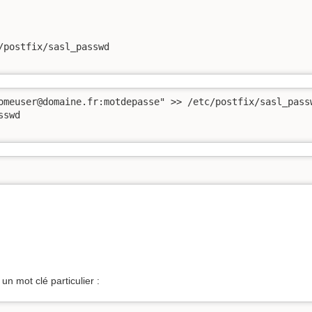
postfix/sasl_passwd

omeuser@domaine.fr:motdepasse" >> /etc/postfix/sasl_passw
swd

un mot clé particulier :