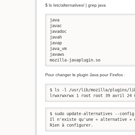
$ ls /etc/alternatives/ | grep java
java

javac

javadoc

javah

javap

java_vm

javaws

mozilla-javaplugin.so
Pour changer le plugin Java pour Firefox :
$ ls -l /usr/lib/mozilla/plugins/lib
lrwxrwxrwx 1 root root 39 avril 24 
$ sudo update-alternatives --config
Il n'existe qu'une « alternative » 
Rien à configurer.