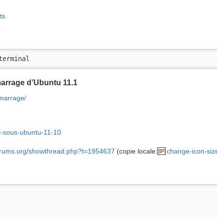
ts
terminal
arrage d’Ubuntu 11.1
emarrage/
ity-sous-ubuntu-11-10
forums.org/showthread.php?t=1954637
(copie locale:
change-icon-size