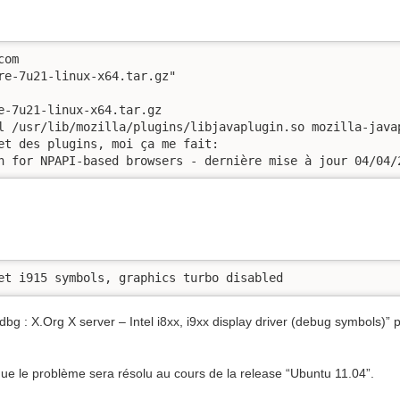
om

re-7u21-linux-x64.tar.gz"

e-7u21-linux-x64.tar.gz

l /usr/lib/mozilla/plugins/libjavaplugin.so mozilla-java
et des plugins, moi ça me fait:

n for NPAPI-based browsers - dernière mise à jour 04/04/
et i915 symbols, graphics turbo disabled
-dbg : X.Org X server – Intel i8xx, i9xx display driver (debug symbols)” 
 que le problème sera résolu au cours de la release “Ubuntu 11.04”.