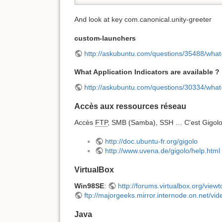
And look at key com.canonical.unity-greeter
custom-launchers
http://askubuntu.com/questions/35488/what-
What Application Indicators are available ?
http://askubuntu.com/questions/30334/what-a
Accès aux ressources réseau
Accès
FTP
, SMB (Samba), SSH … C'est Gigolo qu
http://doc.ubuntu-fr.org/gigolo
http://www.uvena.de/gigolo/help.html
VirtualBox
Win98SE
:
http://forums.virtualbox.org/view
ftp://majorgeeks.mirror.internode.on.net/vi
Java