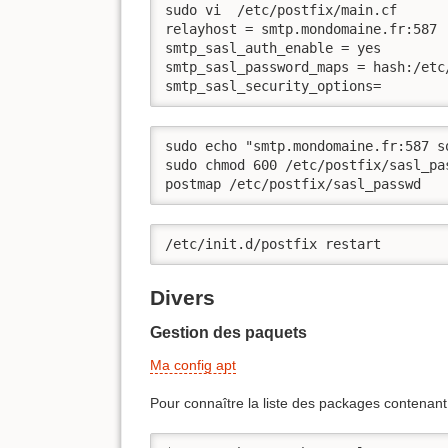
sudo vi  /etc/postfix/main.cf

relayhost = smtp.mondomaine.fr:587

smtp_sasl_auth_enable = yes

smtp_sasl_password_maps = hash:/etc/
smtp_sasl_security_options=
sudo echo "smtp.mondomaine.fr:587 s
sudo chmod 600 /etc/postfix/sasl_pas
postmap /etc/postfix/sasl_passwd
/etc/init.d/postfix restart
Divers
Gestion des paquets
Ma config apt
Pour connaître la liste des packages contenant 