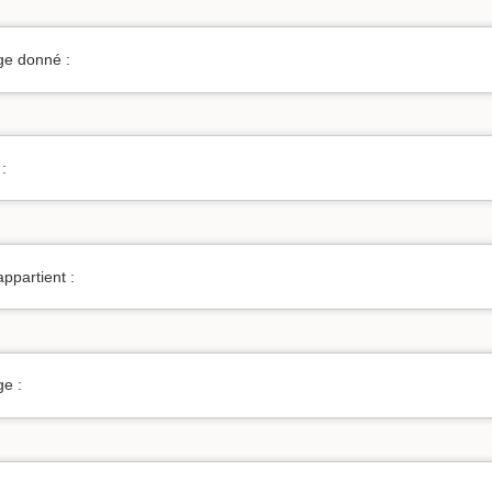
ge donné :
:
ppartient :
ge :