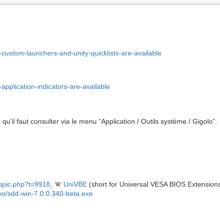
custom-launchers-and-unity-quicklists-are-available
pplication-indicators-are-available
'il faut consulter via le menu “Application / Outils système / Gigolo”.
topic.php?t=9918
,
UniVBE
(short for Universal VESA BIOS Extensions
deo/sdd-win-7.0.0.340-beta.exe