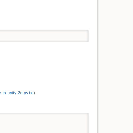
-in-unity-2d.py.txt
)