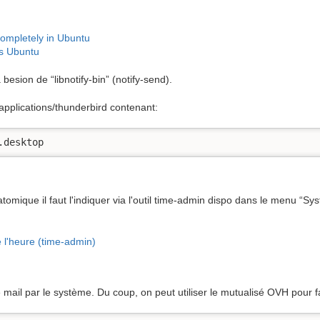
completely in Ubuntu
ns Ubuntu
esion de “libnotify-bin” (notify-send).
/applications/thunderbird contenant:
.desktop
tomique il faut l'indiquer via l'outil time-admin dispo dans le menu “Sy
e l'heure (time-admin)
e mail par le système. Du coup, on peut utiliser le mutualisé OVH pour f