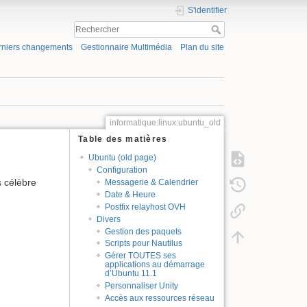
S'identifier
rniers changements
Gestionnaire Multimédia
Plan du site
informatique:linux:ubuntu_old
Table des matières
Ubuntu (old page)
Configuration
s célèbre
Messagerie & Calendrier
Date & Heure
Postfix relayhost OVH
Divers
Gestion des paquets
Scripts pour Nautilus
Gérer TOUTES ses
applications au démarrage
d’Ubuntu 11.1
Personnaliser Unity
Accès aux ressources réseau