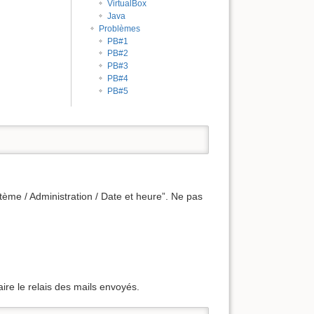
VirtualBox
Java
Problèmes
PB#1
PB#2
PB#3
PB#4
PB#5
stème / Administration / Date et heure”. Ne pas
aire le relais des mails envoyés.