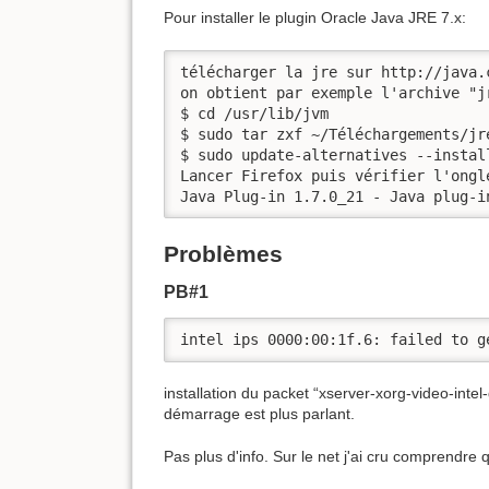
Pour installer le plugin Oracle Java JRE 7.x:
télécharger la jre sur http://java.c
on obtient par exemple l'archive "j
$ cd /usr/lib/jvm

$ sudo tar zxf ~/Téléchargements/jr
$ sudo update-alternatives --instal
Lancer Firefox puis vérifier l'ongl
Java Plug-in 1.7.0_21 - Java plug-i
Problèmes
PB#1
intel ips 0000:00:1f.6: failed to g
installation du packet “xserver-xorg-video-intel
démarrage est plus parlant.
Pas plus d'info. Sur le net j'ai cru comprendre