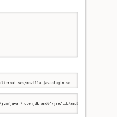
alternatives/mozilla-javaplugin.so
/jvm/java-7-openjdk-amd64/jre/lib/amd64/IcedTeaPlugin.so.