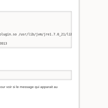
plugin.so /usr/lib/jvm/jre1.7.0_21/lib/amd64/libnpjp2.so 
2013
pour voir si le message qui apparait au