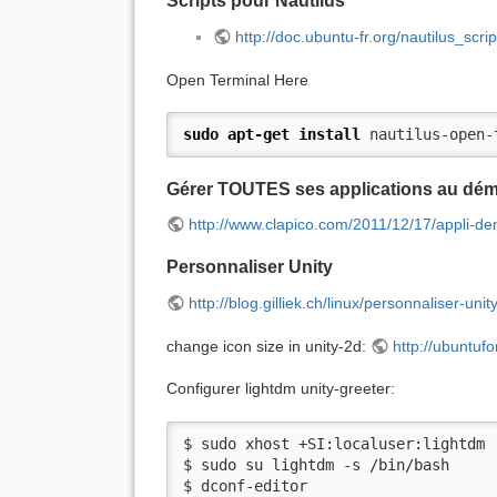
Scripts pour Nautilus
http://doc.ubuntu-fr.org/nautilus_scrip
Open Terminal Here
sudo
apt-get install
 nautilus-open-
Gérer TOUTES ses applications au dém
http://www.clapico.com/2011/12/17/appli-d
Personnaliser Unity
http://blog.gilliek.ch/linux/personnaliser-un
change icon size in unity-2d:
http://ubuntu
Configurer lightdm unity-greeter:
$ sudo xhost +SI:localuser:lightdm

$ sudo su lightdm -s /bin/bash

$ dconf-editor