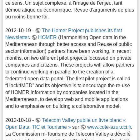
ce sens. Un sujet complexe, à l'image de l'enjeu, tant
démocratique qu'économique. Revue d'arguments de plus
ou moins bonne foi.
2012-10-19 -
The Homer Project publishes its first
Newsletter
.
HOMER
(Harmonising Open data in the
Mediterranean through better access and Reuse of public
sector information) partners have been working, in recent
months, on two different pilot projects focussed on private
companies and citizens. These projects will allow partners
to continue working in parallel to the creation of a
federated open data portal. The first pilot project is called
“Hack4MED” and its objective is to encourage the re-use
of HOMER information by companies located in the
Mediterranean, to develop web and mobile applications
and to emphasise on building a collaborative model.
2012-10-18 -
Telecom Valley publie un livre blanc «
Open Data, TIC et Tourisme »
sur
www.cote-azur.cci.fr
.
La Commission m-Tourisme de Telecom Valley a dévoilé