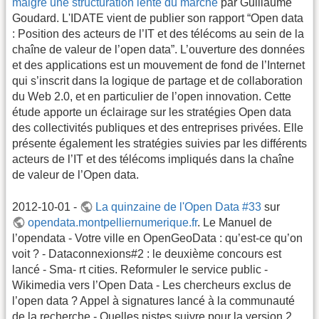
malgré une structuration lente du marché
par Guillaume
Goudard. L'IDATE vient de publier son rapport “Open data
: Position des acteurs de l’IT et des télécoms au sein de la
chaîne de valeur de l’open data”. L’ouverture des données
et des applications est un mouvement de fond de l’Internet
qui s’inscrit dans la logique de partage et de collaboration
du Web 2.0, et en particulier de l’open innovation. Cette
étude apporte un éclairage sur les stratégies Open data
des collectivités publiques et des entreprises privées. Elle
présente également les stratégies suivies par les différents
acteurs de l’IT et des télécoms impliqués dans la chaîne
de valeur de l’Open data.
2012-10-01 -
La quinzaine de l'Open Data #33
sur
opendata.montpelliernumerique.fr
. Le Manuel de
l’opendata - Votre ville en OpenGeoData : qu’est-ce qu’on
voit ? - Dataconnexions#2 : le deuxième concours est
lancé - Sma- rt cities. Reformuler le service public -
Wikimedia vers l’Open Data - Les chercheurs exclus de
l’open data ? Appel à signatures lancé à la communauté
de la recherche - Quelles pistes suivre pour la version 2