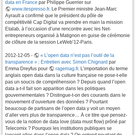
data en France
par Philippe Guerrier sur
www.itespresso.fr
. Le Premier ministre Jean-Marc
Ayrault a confirmé que le président du pôle de
compétitivité Cap Digital va prendre en main la mission
Etalab, à l’occasion d’une rencontre avec les Net-
entrepreneurs organisé à Matignon en guise de cérémonie
de clôture de la session LeWeb’12-Paris.
2012-12-05 -
« L’open data n’est pas l’outil de la
transparence » : Entretien avec Simon Chignard
par
Emma Dreyfus pour
ragemag.fr
. L’importation du terme
anglais open data dans la culture française ne pose-t-elle
pas un soucis de compréhension ? Depuis quand l’open
data a-t-il fait son apparition dans les politiques
gouvernementales ? Distingue-t-on des courants dans le
mouvement d’ouverture des données ? Pourtant
beaucoup de partisans de l’open data y voit un moyen
d’aller vers plus de transparence… À ce titre que pensez-
vous de la notion de data love (data must flow) prôné par
Telecomix ? Pourquoi les institutions publiques se
lancent-elles dans l’open data ? On entend pourtant de