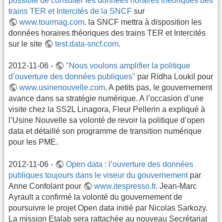
possible de consulter les données horaires théoriques des
trains TER et Intercités de la SNCF
sur
www.tourmag.com
. la SNCF mettra à disposition les
données horaires théoriques des trains TER et Intercités
sur le site
test.data-sncf.com
.
2012-11-06 -
"Nous voulons amplifier la politique
d’ouverture des données publiques"
par Ridha Loukil pour
www.usinenouvelle.com
. A petits pas, le gouvernement
avance dans sa stratégie numérique. A l’occasion d’une
visite chez la SS2L Linagora, Fleur Pellerin a expliqué à
l’Usine Nouvelle sa volonté de revoir la politique d’open
data et détaillé son programme de transition numérique
pour les PME.
2012-11-06 -
Open data : l’ouverture des données
publiques toujours dans le viseur du gouvernement
par
Anne Confolant pour
www.itespresso.fr
. Jean-Marc
Ayrault a confirmé la volonté du gouvernement de
poursuivre le projet Open data initié par Nicolas Sarkozy.
La mission Etalab sera rattachée au nouveau Secrétariat