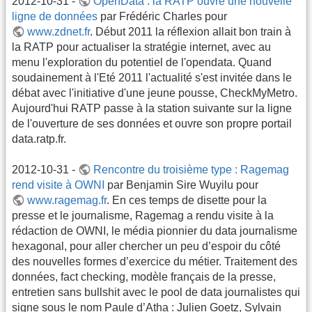
2012-10-31 -
OpenData : la RATP ouvre une nouvelle
ligne de données
par Frédéric Charles pour
www.zdnet.fr
. Début 2011 la réflexion allait bon train à
la RATP pour actualiser la stratégie internet, avec au
menu l'exploration du potentiel de l'opendata. Quand
soudainement à l'Eté 2011 l'actualité s'est invitée dans le
débat avec l'initiative d'une jeune pousse, CheckMyMetro.
Aujourd'hui RATP passe à la station suivante sur la ligne
de l'ouverture de ses données et ouvre son propre portail
data.ratp.fr.
2012-10-31 -
Rencontre du troisième type : Ragemag
rend visite à OWNI
par Benjamin Sire Wuyilu pour
www.ragemag.fr
. En ces temps de disette pour la
presse et le journalisme, Ragemag a rendu visite à la
rédaction de OWNI, le média pionnier du data journalisme
hexagonal, pour aller chercher un peu d’espoir du côté
des nouvelles formes d’exercice du métier. Traitement des
données, fact checking, modèle français de la presse,
entretien sans bullshit avec le pool de data journalistes qui
signe sous le nom Paule d’Atha : Julien Goetz, Sylvain