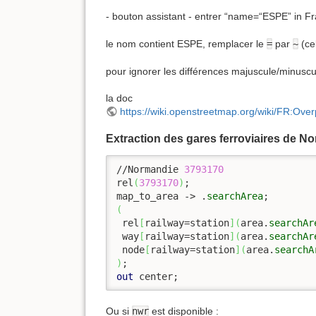
- bouton assistant - entrer “name=“ESPE” in Fra
le nom contient ESPE, remplacer le
=
par
~
(cel
pour ignorer les différences majuscule/minuscu
la doc
https://wiki.openstreetmap.org/wiki/FR:O
Extraction des gares ferroviaires de N
//Normandie 
3793170
rel
(
3793170
)
;

map_to_area -> .
searchArea
(
 rel
[
railway=station
]
(
area.
searchAr
 way
[
railway=station
]
(
area.
searchAr
 node
[
railway=station
]
(
area.
searchA
)
out
 center;
Ou si
nwr
est disponible :