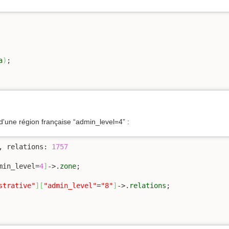
a
)
d'une région française “admin_level=4” :
, relations: 
1757
min_level=
4
]
->.
zone
strative"
]
[
"admin_level"
=
"8"
]
->.
relations
;
