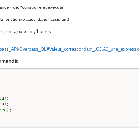
nce - clic “construire et exécuter”
a fonctionne aussi dans l'assistant)
le, on rajoute un
,i
après
verpass_API/Overpass_QL#Valeur_correspondant_.C3.A0_une_expressio
ormandie
ea
)
; 

ea
)
; 

rea
)