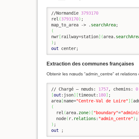
//Normandie 
3793170
rel
(
3793170
)
;

map_to_area -> .
searchArea
(
nwr
[
railway=station
]
(
area.
searchAre
)
out
 center;
Extraction des communes françaises
Obtenir les nœuds “admin_centre” et relations 
// Chargé – nœuds: 
1757
, chemins: 
0
[
out
:json
]
[
timeout:
180
]
;

area
[
name=
"Centre-Val de Loire"
]
[
ad
(
  rel
(
area.
zone
)
[
"boundary"
=
"admini
  node
(
r.
relations
:
"admin_centre"
)
)
out
 ;