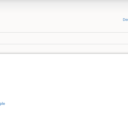
De
ple