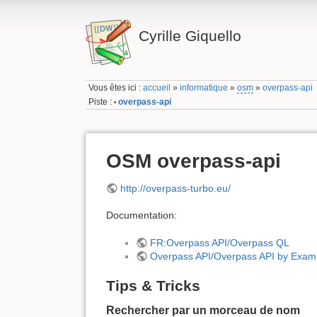
Cyrille Giquello
Vous êtes ici :
accueil
»
informatique
»
osm
»
overpass-api
Piste :
overpass-api
•
OSM overpass-api
http://overpass-turbo.eu/
Documentation:
FR:Overpass API/Overpass QL
Overpass API/Overpass API by Exam
Tips & Tricks
Rechercher par un morceau de nom