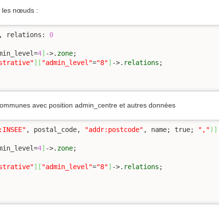
 les nœuds :
, relations: 
0
min_level=
4
]
->.
zone
;

strative"
]
[
"admin_level"
=
"8"
]
->.
relations
;

 communes avec position admin_centre et autres données
:INSEE"
, postal_code, 
"addr:postcode"
, name; true; 
","
)
]
min_level=
4
]
->.
zone
strative"
]
[
"admin_level"
=
"8"
]
->.
relations
;
