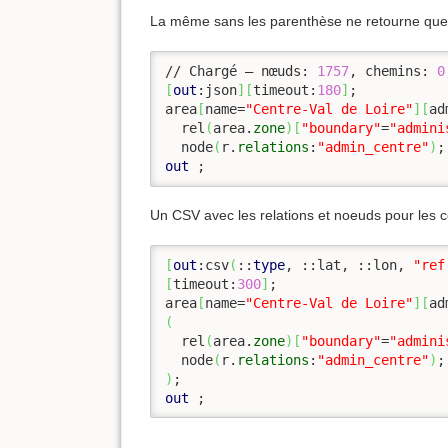
La même sans les parenthèse ne retourne que
// Chargé – nœuds: 
1757
, chemins: 
0
[
out
:json
]
[
timeout:
180
]
;

area
[
name=
"Centre-Val de Loire"
]
[
ad
  rel
(
area.
zone
)
[
"boundary"
=
"admini
  node
(
r.
relations
:
"admin_centre"
)
out
 ;
Un CSV avec les relations et noeuds pour les
[
out
:csv
(
::
type
, ::lat, ::lon, 
"ref
[
timeout:
300
]
;

area
[
name=
"Centre-Val de Loire"
]
[
ad
(
  rel
(
area.
zone
)
[
"boundary"
=
"admini
  node
(
r.
relations
:
"admin_centre"
)
)
out
 ;