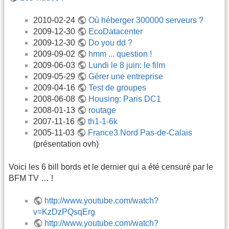
2010-02-24
Où héberger 300000 serveurs ?
2009-12-30
EcoDatacenter
2009-12-30
Do you dd ?
2009-09-02
hmm ... question !
2009-06-03
Lundi le 8 juin: le film
2009-05-29
Gérer une entreprise
2009-04-16
Test de groupes
2008-06-08
Housing: Paris DC1
2008-01-13
routage
2007-11-16
th1-1-6k
2005-11-03
France3 Nord Pas-de-Calais
(présentation ovh)
Voici les 6 bill bords et le dernier qui a été censuré par le
BFM TV … !
http://www.youtube.com/watch?
v=KzDzPQsqErg
http://www.youtube.com/watch?