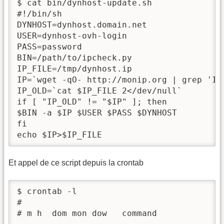
$ cat bin/dynhost-update.sh 

#!/bin/sh

DYNHOST=dynhost.domain.net

USER=dynhost-ovh-login

PASS=password

BIN=/path/to/ipcheck.py

IP_FILE=/tmp/dynhost.ip

IP=`wget -qO- http://monip.org | grep 'IP
IP_OLD=`cat $IP_FILE 2</dev/null`

if [ "IP_OLD" != "$IP" ]; then 

$BIN -a $IP $USER $PASS $DYNHOST

fi

echo $IP>$IP_FILE
Et appel de ce script depuis la crontab
$ crontab -l

# 

# m h  dom mon dow   command
