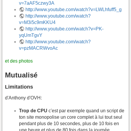
v=7aAF5czwy3A
http://www.youtube.com/watch?v=LWLhfuff5_g
http://www.youtube.com/watch?
v=M3i5c9mKKU4
http://www.youtube.com/watch?v=PK-
yqUmTgvY
http://www.youtube.com/watch?
v=pzMACRWvoAc
et des photos
Mutualisé
Limitations
d'Anthony d'OVH:
Trop de CPU
c'est par exemple quand un script de
ton site monopolise un core complet à lui tout seul
pendant plus de 10 secondes, plus de 10 fois en
une heure et plus de 80 fois dans la journée.