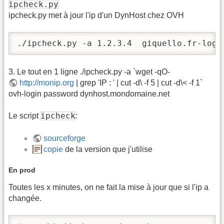
ipcheck.py
ipcheck.py met à jour l'ip d'un DynHost chez OVH
./ipcheck.py -a 1.2.3.4  giquello.fr-logi
3. Le tout en 1 ligne ./ipcheck.py -a `wget -qO-
http://monip.org
| grep 'IP : ' | cut -d\ -f 5 | cut -d\< -f 1`
ovh-login password dynhost.mondomaine.net
ipcheck
Le script
:
sourceforge
copie
de la version que j'utilise
En prod
Toutes les x minutes, on ne fait la mise à jour que si l'ip a
changée.