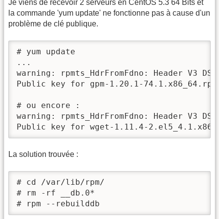
Je viens de recevoir 2 serveurs en CentOS 5.3 64 Bits et
la commande 'yum update' ne fonctionne pas à cause d'un
problème de clé publique.
# yum update

...

warning: rpmts_HdrFromFdno: Header V3 DSA
Public key for gpm-1.20.1-74.1.x86_64.rpm 
# ou encore :

warning: rpmts_HdrFromFdno: Header V3 DSA
Public key for wget-1.11.4-2.el5_4.1.x86_
La solution trouvée :
# cd /var/lib/rpm/

# rm -rf __db.0*

# rpm --rebuilddb