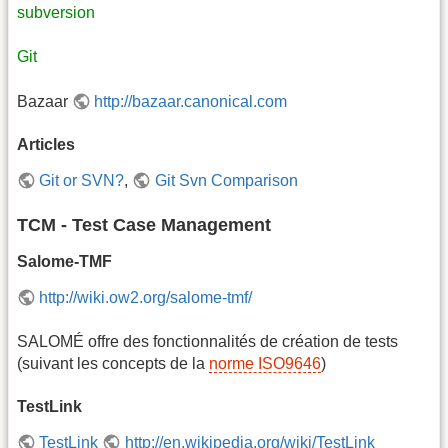
subversion
Git
Bazaar
http://bazaar.canonical.com
Articles
Git or SVN?
,
Git Svn Comparison
TCM - Test Case Management
Salome-TMF
http://wiki.ow2.org/salome-tmf/
SALOMÉ offre des fonctionnalités de création de tests
(suivant les concepts de la
norme ISO9646
)
TestLink
TestLink
http://en.wikipedia.org/wiki/TestLink