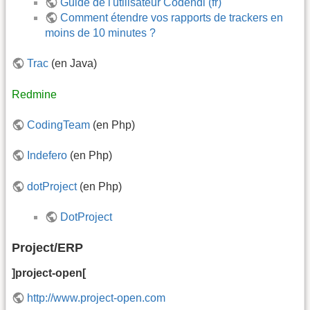
Guide de l'utilisateur Codendi (fr)
Comment étendre vos rapports de trackers en
moins de 10 minutes ?
Trac
(en Java)
Redmine
CodingTeam
(en Php)
Indefero
(en Php)
dotProject
(en Php)
DotProject
Project/ERP
]project-open[
http://www.project-open.com