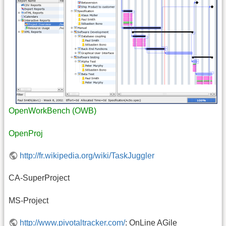
OpenWorkBench (OWB)
OpenProj
http://fr.wikipedia.org/wiki/TaskJuggler
CA-SuperProject
MS-Project
http://www.pivotaltracker.com/
: OnLine AGile