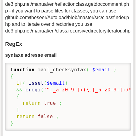
de3.php.net/manual/en/reflectionclass.getdoccomment.ph
p - if you want to parse files for classes, you can use
github.com/theseer/Autoload/blob/master/src/classfinder.p
hp and to iterate over directories you use
de3.php.net/manual/en/class.recursivedirectoryiterator.php
RegEx
syntaxe adresse email
function
 mail_checksyntax
(
$email
)
{
if
(
isset
(
$email
)
&&
eregi
(
'^[_a-z0-9-]+(\.[_a-z0-9-]+)*@
{
return
true
;
}
return
false
;
}