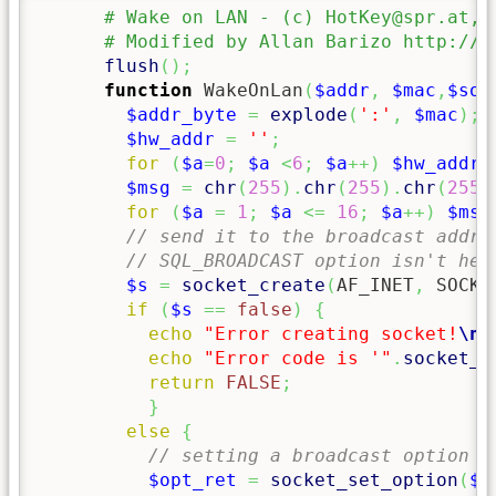
flush
(
)
;
function
 WakeOnLan
(
$addr
,
$mac
,
$soc
$addr_byte
=
explode
(
':'
,
$mac
)
;
$hw_addr
=
''
;
for
(
$a
=
0
;
$a
<
6
;
$a
++
)
$hw_addr
$msg
=
chr
(
255
)
.
chr
(
255
)
.
chr
(
255
)
for
(
$a
=
1
;
$a
<=
16
;
$a
++
)
$msg
// send it to the broadcast addre
// SQL_BROADCAST option isn't hel
$s
=
socket_create
(
AF_INET
,
 SOCK_
if
(
$s
==
false
)
{
echo
"Error creating socket!
\n
"
echo
"Error code is '"
.
socket_l
return
FALSE
;
}
else
{
// setting a broadcast option t
$opt_ret
=
socket_set_option
(
$s