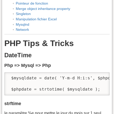
Pointeur de fonction
Merge object inheritance property
Singleton
Manipulation fichier Excel
Mysqlnd
Network
PHP Tips & Tricks
DateTime
Php => Mysql => Php
 $mysqldate = date( 'Y-m-d H:i:s', $phpdat
 $phpdate = strtotime( $mysqldate );
strftime
le paramètre %e pour mettre le jour du mois sur 1 seul