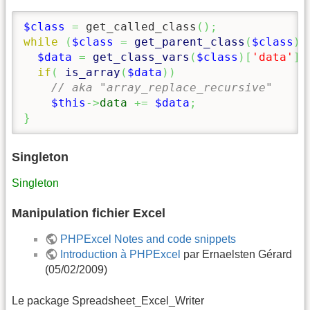
$class
=
 get_called_class
(
)
;
while
(
$class
=
get_parent_class
(
$class
)
)
$data
=
get_class_vars
(
$class
)
[
'data'
]
if
(
is_array
(
$data
)
)
// aka "array_replace_recursive"
$this
->
data
+=
$data
;
}
Singleton
Singleton
Manipulation fichier Excel
PHPExcel Notes and code snippets
Introduction à PHPExcel
par Ernaelsten Gérard
(05/02/2009)
Le package Spreadsheet_Excel_Writer