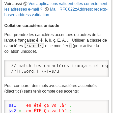
Voir aussi
Vos applications valident-elles correctement
les adresses e-mail ?
,
Mail::RFC822::Address: regexp-
based address validation
Collation caractères unicode
Pour prendre les caractères accentués ou autres de la
langue française: é, è, ê, ù, ç, É, À, … Utiliser la classe de
[:word:]
u
caractères
et le modifier
(pour activer la
collation unicode).
 // match les caractères français et espac
 /^[[:word:] \-]+$/u
Pour comparer des mots avec caractères accentués
(diacritics) sans tenir compte des accents:
$s1
=
'en été ça va là'
;
$s2
=
'en ÉTE Ça va Là'
;