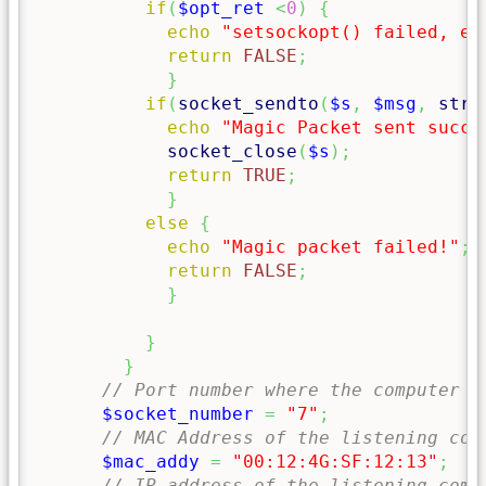
if
(
$opt_ret
<
0
)
{
echo
"setsockopt() failed, er
return
FALSE
;
}
if
(
socket_sendto
(
$s
,
$msg
,
strl
echo
"Magic Packet sent succe
socket_close
(
$s
)
;
return
TRUE
;
}
else
{
echo
"Magic packet failed!"
;
return
FALSE
;
}
}
}
// Port number where the computer i
$socket_number
=
"7"
;
// MAC Address of the listening com
$mac_addy
=
"00:12:4G:SF:12:13"
;
// IP address of the listening comp