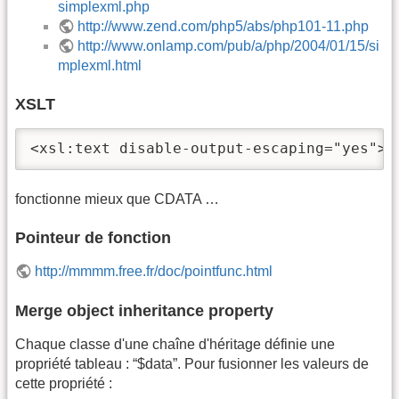
simplexml.php
http://www.zend.com/php5/abs/php101-11.php
http://www.onlamp.com/pub/a/php/2004/01/15/si
mplexml.html
XSLT
<xsl:text disable-output-escaping="yes"> 
fonctionne mieux que CDATA …
Pointeur de fonction
http://mmmm.free.fr/doc/pointfunc.html
Merge object inheritance property
Chaque classe d'une chaîne d'héritage définie une
propriété tableau : “$data”. Pour fusionner les valeurs de
cette propriété :