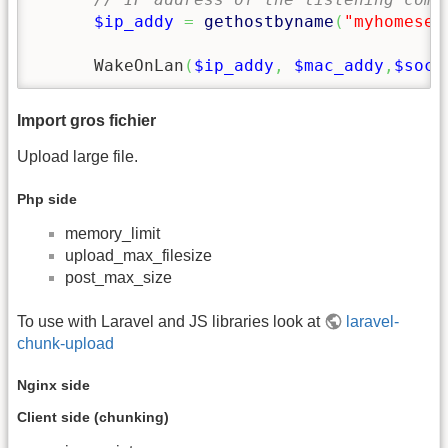
$ip_addy
=
gethostbyname
(
"myhomeser
      WakeOnLan
(
$ip_addy
,
$mac_addy
,
$sock
Import gros fichier
Upload large file.
Php side
memory_limit
upload_max_filesize
post_max_size
To use with Laravel and JS libraries look at
laravel-
chunk-upload
Nginx side
Client side (chunking)