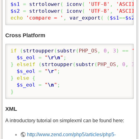
$s1
=
strtolower
(
iconv
(
'UTF-8'
,
'ASCII/
$s2
=
strtolower
(
iconv
(
'UTF-8'
,
'ASCII/
echo
'compare = '
,
var_export
(
(
$s1
==
$s2
)
Cross Platform
if
(
strtoupper
(
substr
(
PHP_OS
,
0
,
3
)
==
'W
$s_eol
=
"
\r
\n
"
;
}
elseif
(
strtoupper
(
substr
(
PHP_OS
,
0
,
3
)
$s_eol
=
"
\r
"
;
}
else
{
$s_eol
=
"
\n
"
;
}
XML
A introductory tutorial on simplexml can be found here:
http://www.zend.com/php5/articles/php5-