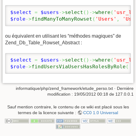
$select
=
$users
->
select
(
)
->
where
(
'usr_lo
$role
->
findManyToManyRowset
(
'Users'
,
'Use
ou équivalent en utilisant les “méthodes magiques” de
Zend_Db_Table_Rowset_Abstract :
$select
=
$users
->
select
(
)
->
where
(
'usr_lo
$role
->
findUsersViaUsersHasRolesByRole
(
$
informatique/php/zend_framework/etude_perso.txt
· Dernière
modification :
19/05/2012 00:18
de
127.0.0.1
Sauf mention contraire, le contenu de ce wiki est placé sous les
termes de la licence suivante :
CC0 1.0 Universal