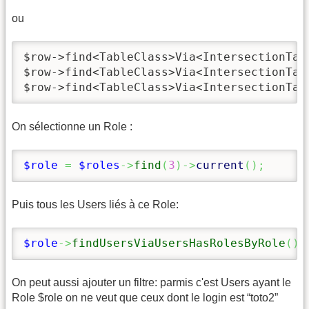
ou
$row->find<TableClass>Via<IntersectionTab
$row->find<TableClass>Via<IntersectionTab
$row->find<TableClass>Via<IntersectionTab
On sélectionne un Role :
$role
=
$roles
->
find
(
3
)
->
current
(
)
;
Puis tous les Users liés à ce Role:
$role
->
findUsersViaUsersHasRolesByRole
(
)
;
On peut aussi ajouter un filtre: parmis c'est Users ayant le
Role $role on ne veut que ceux dont le login est “toto2”