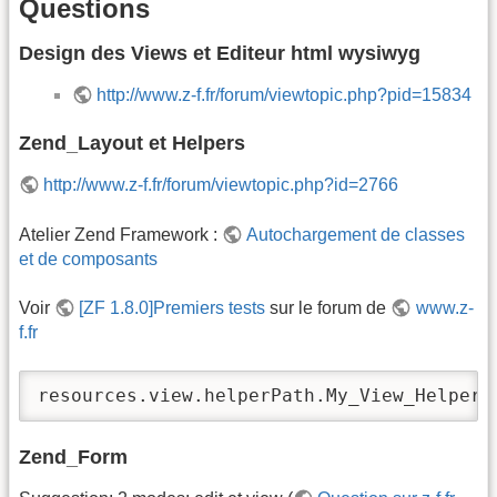
Questions
Design des Views et Editeur html wysiwyg
http://www.z-f.fr/forum/viewtopic.php?pid=15834
Zend_Layout et Helpers
http://www.z-f.fr/forum/viewtopic.php?id=2766
Atelier Zend Framework :
Autochargement de classes
et de composants
Voir
[ZF 1.8.0]Premiers tests
sur le forum de
www.z-
f.fr
resources.view.helperPath.My_View_Helper 
Zend_Form