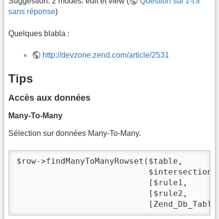
Suggestion: 2 modes: edit et view (
Question sur z-f.fr
sans réponse
)
Quelques blabla :
http://devzone.zend.com/article/2531
Tips
Accès aux données
Many-To-Many
Sélection sur données Many-To-Many.
$row->findManyToManyRowset($table,

                           $intersectionTa
                           [$rule1,

                           [$rule2,

                           [Zend_Db_Table