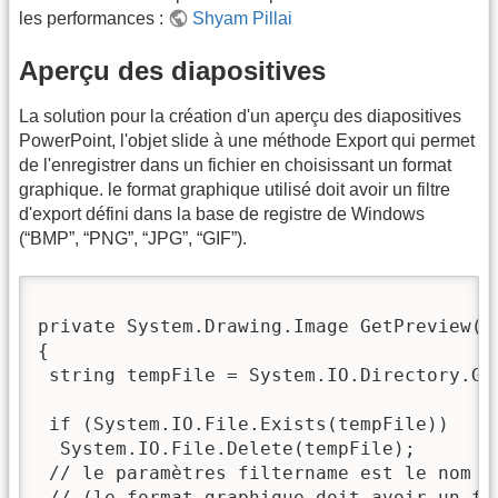
les performances :
Shyam Pillai
Aperçu des diapositives
La solution pour la création d'un aperçu des diapositives
PowerPoint, l'objet slide à une méthode Export qui permet
de l'enregistrer dans un fichier en choisissant un format
graphique. le format graphique utilisé doit avoir un filtre
d'export défini dans la base de registre de Windows
(“BMP”, “PNG”, “JPG”, “GIF”).
private System.Drawing.Image GetPreview(P
{

 string tempFile = System.IO.Directory.Ge
 if (System.IO.File.Exists(tempFile))

  System.IO.File.Delete(tempFile);

 // le paramètres filtername est le nom du
 // (le format graphique doit avoir un fi