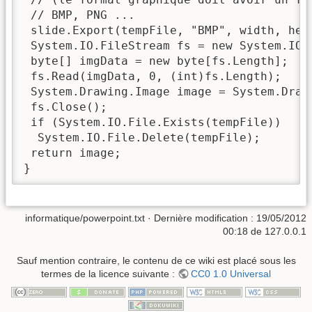
 // BMP, PNG ...

 slide.Export(tempFile, "BMP", width, heig
 System.IO.FileStream fs = new System.IO.
 byte[] imgData = new byte[fs.Length];

 fs.Read(imgData, 0, (int)fs.Length);

 System.Drawing.Image image = System.Drawi
 fs.Close();

 if (System.IO.File.Exists(tempFile))

  System.IO.File.Delete(tempFile);

 return image;

}
informatique/powerpoint.txt
· Dernière modification :
19/05/2012
00:18
de
127.0.0.1
Sauf mention contraire, le contenu de ce wiki est placé sous les
termes de la licence suivante :
CC0 1.0 Universal