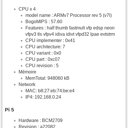
CPU x 4
model name : ARMv7 Processor rev 5 (v7l)
BogoMIPS : 57.60
Features : half thumb fastmult vfp edsp neon
vfpv3 tls vfpv4 idiva idivt vfpd32 lpae evtstrm
CPU implementer : 0x41
CPU architecture: 7
CPU variant : 0x0
CPU part : 0xc07
CPU revision : 5
Mémoire
MemTotal: 948060 kB
Network
MAC: b8:27:eb:74:be:e4
IP4: 192.168.0.24
Pi 5
Hardware : BCM2709
Revision : a22082