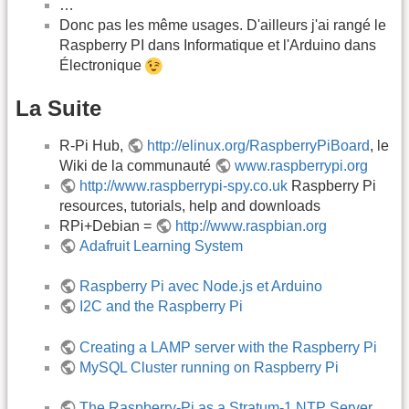
…
Donc pas les même usages. D'ailleurs j'ai rangé le
Raspberry PI dans Informatique et l'Arduino dans
Électronique
La Suite
R-Pi Hub,
http://elinux.org/RaspberryPiBoard
, le
Wiki de la communauté
www.raspberrypi.org
http://www.raspberrypi-spy.co.uk
Raspberry Pi
resources, tutorials, help and downloads
RPi+Debian =
http://www.raspbian.org
Adafruit Learning System
Raspberry Pi avec Node.js et Arduino
I2C and the Raspberry Pi
Creating a LAMP server with the Raspberry Pi
MySQL Cluster running on Raspberry Pi
The Raspberry-Pi as a Stratum-1 NTP Server