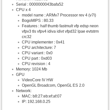
Serial : 0000000043bafa52
CPU x 4
model name : ARMv7 Processor rev 4 (v7l)
BogoMIPS : 80.33
Features : half thumb fastmult vfp edsp neon
vfpv3 tls vfpv4 idiva idivt vfpd32 lpae evtstrm
crc32
CPU implementer : 0x41
CPU architecture: 7
CPU variant : 0x0
CPU part : 0xd03
CPU revision : 4
Memory: 1024 Mb
GPU
VideoCore IV HW
OpenGL Broadcom, OpenGL ES 2.0
Network:
MAC: b8:27:eb:ef:af:07
IP: 192.168.0.25