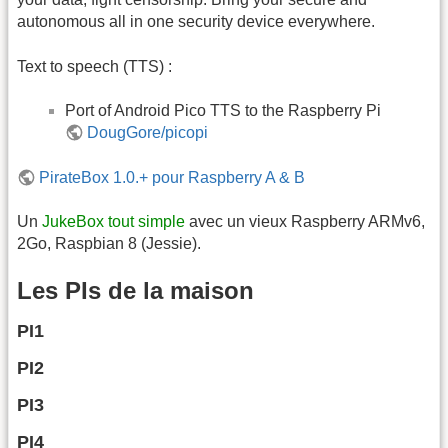
autonomous all in one security device everywhere.
Text to speech (TTS) :
Port of Android Pico TTS to the Raspberry Pi
DougGore/picopi
PirateBox 1.0.+ pour Raspberry A & B
Un
JukeBox tout simple
avec un vieux Raspberry ARMv6,
2Go, Raspbian 8 (Jessie).
Les PIs de la maison
PI1
PI2
PI3
PI4