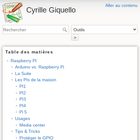
Aller au contenu
Cyrille Giquello
>
Table des matières
Raspberry PI
Arduino vs. Raspberry Pi
La Suite
Les PIs de la maison
PI1
PI2
PI3
PI4
Pi 5
Usages
Media center
Tips & Tricks
Protéger le GPIO