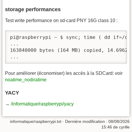
storage performances
Test write performance on sd-card PNY 16G class 10 :
pi@raspberrypi ~ $ sync; time ( dd if=/de
...

163840000 bytes (164 MB) copied, 14.6962 s
...
Pour améliorer (économiser) les accès à la SDCard: voir
noatime_nodiratime
YACY
→
/informatique/raspberrypi/yacy
informatique/raspberrypi.txt
· Dernière modification :
08/08/2026
15:46
de
cyrille