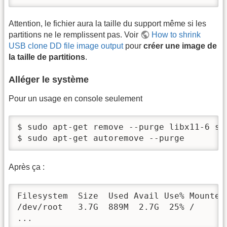
Attention, le fichier aura la taille du support même si les
partitions ne le remplissent pas. Voir
How to shrink
USB clone DD file image output
pour
créer une image de
la taille de partitions
.
Alléger le système
Pour un usage en console seulement
$ sudo apt-get remove --purge libx11-6 sm
$ sudo apt-get autoremove --purge
Après ça :
Filesystem  Size  Used Avail Use% Mounted 
/dev/root   3.7G  889M  2.7G  25% /

...