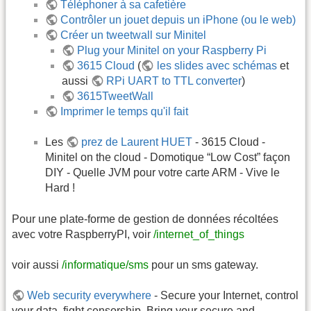
Téléphoner à sa cafetière
Contrôler un jouet depuis un iPhone (ou le web)
Créer un tweetwall sur Minitel
Plug your Minitel on your Raspberry Pi
3615 Cloud
(
les slides avec schémas
et
aussi
RPi UART to TTL converter
)
3615TweetWall
Imprimer le temps qu'il fait
Les
prez de Laurent HUET
- 3615 Cloud -
Minitel on the cloud - Domotique “Low Cost” façon
DIY - Quelle JVM pour votre carte ARM - Vive le
Hard !
Pour une plate-forme de gestion de données récoltées
avec votre RaspberryPI, voir
/internet_of_things
voir aussi
/informatique/sms
pour un sms gateway.
Web security everywhere
- Secure your Internet, control
your data, fight censorship. Bring your secure and