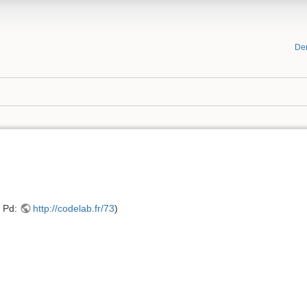
De
r Pd:
http://codelab.fr/73
)