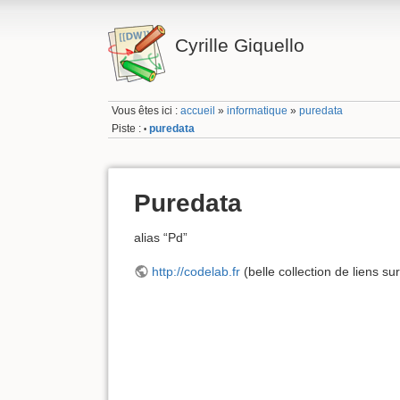
Cyrille Giquello
Vous êtes ici :
accueil
»
informatique
»
puredata
Piste :
puredata
•
Puredata
alias “Pd”
http://codelab.fr
(belle collection de liens su